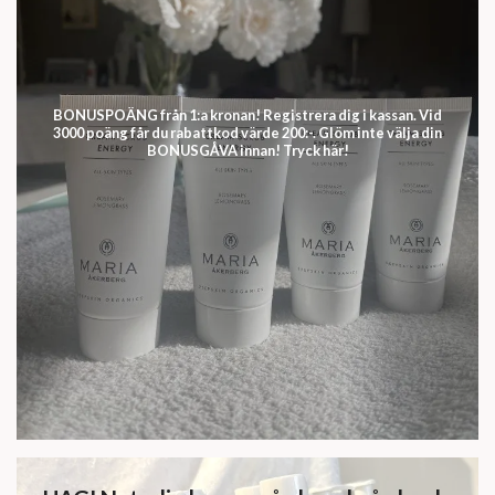
BONUSPOÄNG från 1:a kronan! Registrera dig i kassan. Vid
3000 poäng får du rabattkod värde 200:-. Glöm inte välja din
BONUSGÅVA innan! Tryck här!