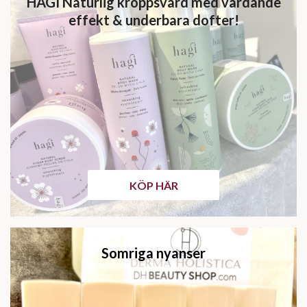
HAGI Naturlig kroppsvård med vårdande
effekt & underbara dofter!
KÖP HÄR
Somriga nyanser