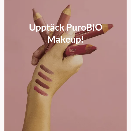
Upptäck PuroBIO
Makeup!