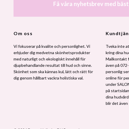
Få våra nyhetsbrev med bäst
Om oss
Kundtjän
Vi fokuserar på kvalite och personlighet. Vi
Tveka inte at
erbjuder dig medvetna skönhetsprodukter
kring dina h
med naturligt och ekologiskt innehåll för
Mailkontakt 
djupbehandlande resultat till hud och sinne.
även på 072-
Skönhet som ska kännas kul, lätt och rätt för
personlig ser
dig genom hållbart vackra holistiska val.
online för pe
under SALO
på startsidan.
dina hudvårdsv
blir det även