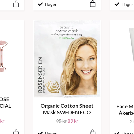
I lager
I lager
ROSE
CIAL
Organic Cotton Sheet
Face M
R
Mask SWEDEN ECO
Åkerbe
kr
95 kr
89 kr
2
I lager
I lager