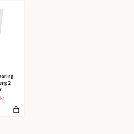
earing
erg 2
r
kr