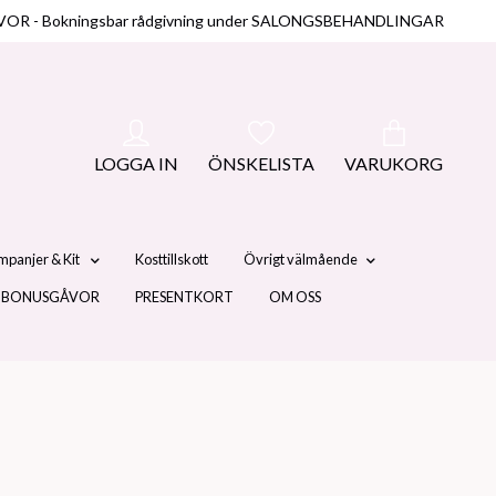
NUSGÅVOR - Bokningsbar rådgivning under SALONGSBEHANDLINGAR
LOGGA IN
ÖNSKELISTA
VARUKORG
mpanjer & Kit
Kosttillskott
Övrigt välmående
 BONUSGÅVOR
PRESENTKORT
OM OSS