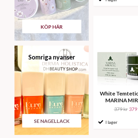
KÖP HÄR
Somriga nyanser
White Temteti
MARINA MIR
379 kr
379 
SE NAGELLACK
I lager