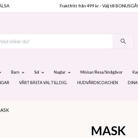
ÄLSA
Fraktfritt från 499 kr - Välj till BO
Barn
Sol
Naglar
Minisar/Resa/Smågåvor
Ka
NGAR
VÅRT BÄSTA VAL TILL DIG.
HUDVÅRDSCOACHEN
DINA
ASK
MASK