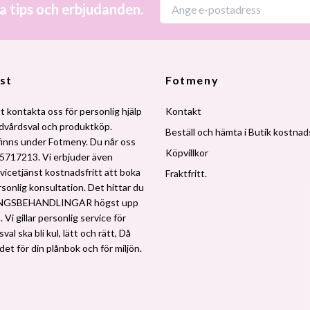
a tips och erbjudanden.
st
Fotmeny
t kontakta oss för personlig hjälp
Kontakt
udvårdsval och produktköp.
Beställ och hämta i Butik kostnads
finns under Fotmeny. Du når oss
Köpvillkor
5717213. Vi erbjuder även
vicetjänst kostnadsfritt att boka
Fraktfritt.
rsonlig konsultation. Det hittar du
NGSBEHANDLINGAR högst upp
 Vi gillar personlig service för
al ska bli kul, lätt och rätt, Då
 det för din plånbok och för miljön.