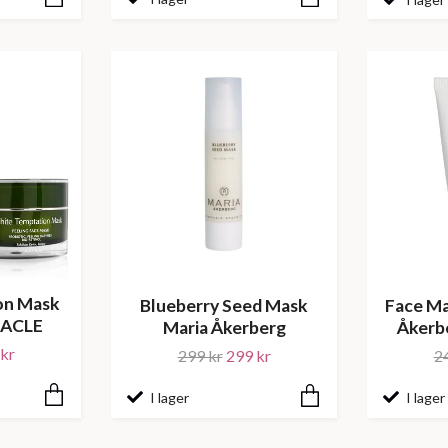
on Mask
Blueberry Seed Mask
Face Ma
ACLE
Maria Åkerberg
Åkerbe
kr
299 kr
299 kr
2
I lager
I lager