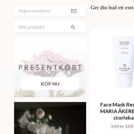
Ger din hud ett extr
KÖP NU
Face Mask Re
MARIA ÅKERB
storleka
109 kr
109 