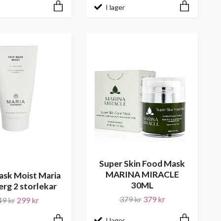
I lager
Super Skin Food Mask
MARINA MIRACLE
ask Moist Maria
30ML
rg 2 storlekar
379 kr
379 kr
49 kr
299 kr
I lager