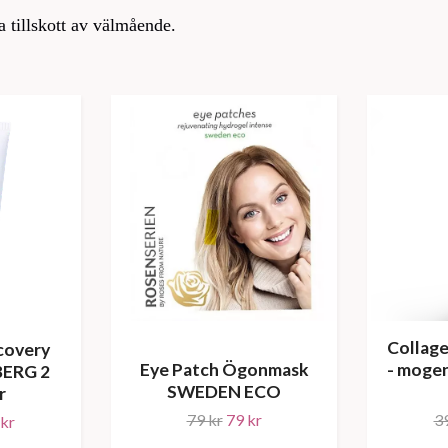
a tillskott av välmående.
Collag
covery
Eye Patch Ögonmask
- moge
ERG 2
SWEDEN ECO
r
79 kr
79 kr
3
kr