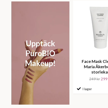
Upptäck
PuroBIO
Makeup!
Face Mask Cl
Maria Åkerb
storleka
249 kr
299 
I lager