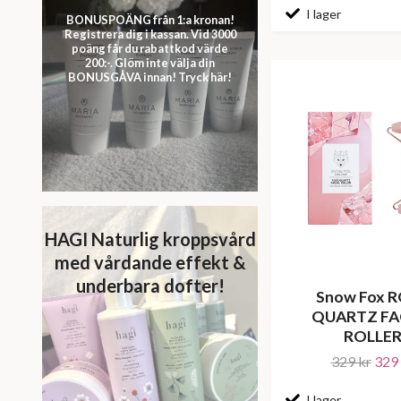
I lager
BONUSPOÄNG från 1:a kronan!
Registrera dig i kassan. Vid 3000
poäng får du rabattkod värde
200:-. Glöm inte välja din
BONUSGÅVA innan! Tryck här!
HAGI Naturlig kroppsvård
med vårdande effekt &
underbara dofter!
Snow Fox 
QUARTZ FA
ROLLE
329 kr
329 
I lager