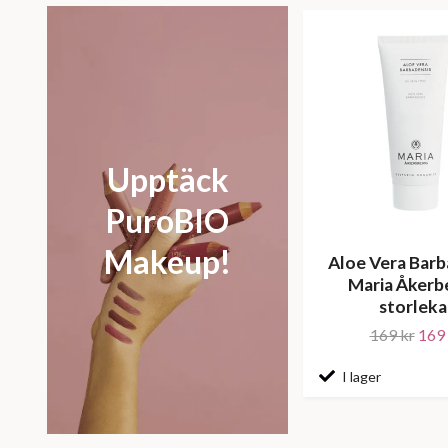
Upptäck
PuroBIO
Makeup!
Aloe Vera Barb
Maria Åkerb
storleka
169 kr
169 
I lager