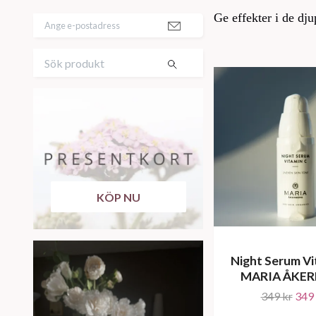
Ge effekter i de dju
KÖP NU
Night Serum Vi
MARIA ÅKE
349 kr
349 