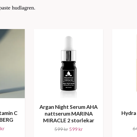
paste hudlagren.
Argan Night Serum AHA
tamin C
Hydra
nattserum MARINA
RBERG
MIRACLE 2 storlekar
kr
6
599 kr
599 kr