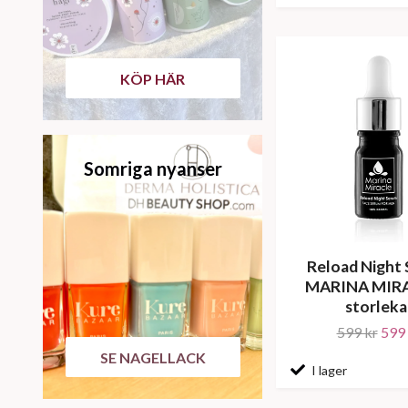
KÖP HÄR
Somriga nyanser
Reload Night
MARINA MIRA
storleka
599 kr
599 
SE NAGELLACK
I lager