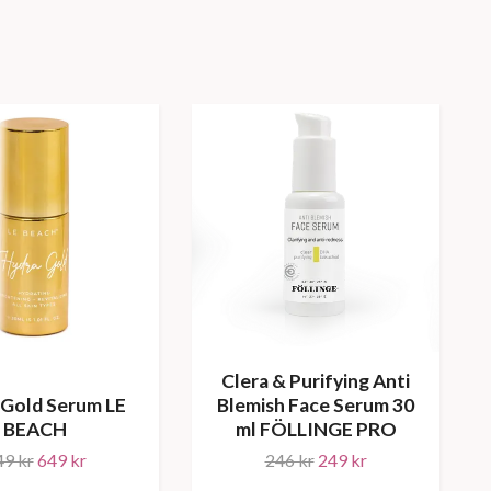
Clera & Purifying Anti
 Gold Serum LE
Blemish Face Serum 30
BEACH
ml FÖLLINGE PRO
49 kr
649 kr
246 kr
249 kr