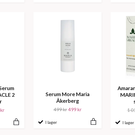
 Serum
Amaran
Serum More Maria
CLE 2
MARI
Åkerberg
r
499 kr
499 kr
kr
1 0
I lager
I lager