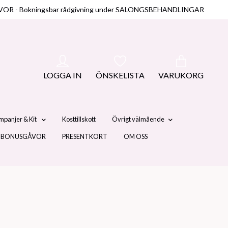
NUSGÅVOR - Bokningsbar rådgivning under SALONGSBEHANDLINGAR
LOGGA IN
ÖNSKELISTA
VARUKORG
mpanjer & Kit
Kosttillskott
Övrigt välmående
 BONUSGÅVOR
PRESENTKORT
OM OSS