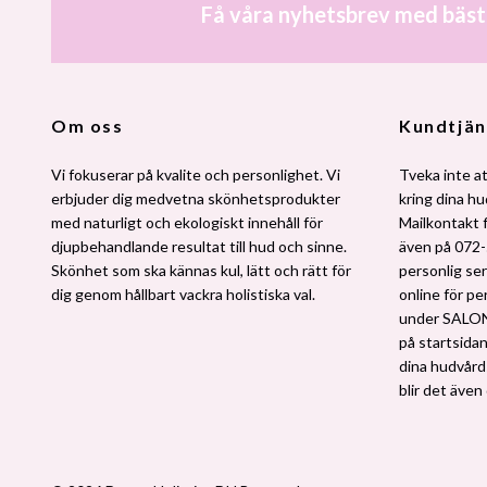
Få våra nyhetsbrev med bäst
Om oss
Kundtjän
Vi fokuserar på kvalite och personlighet. Vi
Tveka inte at
erbjuder dig medvetna skönhetsprodukter
kring dina h
med naturligt och ekologiskt innehåll för
Mailkontakt 
djupbehandlande resultat till hud och sinne.
även på 072-
Skönhet som ska kännas kul, lätt och rätt för
personlig ser
dig genom hållbart vackra holistiska val.
online för pe
under SALO
på startsidan.
dina hudvårdsv
blir det även