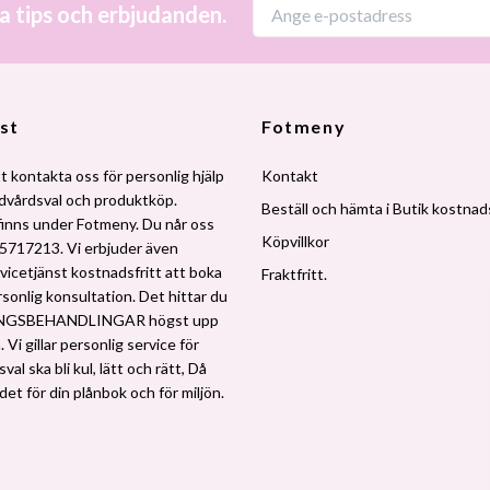
a tips och erbjudanden.
st
Fotmeny
t kontakta oss för personlig hjälp
Kontakt
udvårdsval och produktköp.
Beställ och hämta i Butik kostnads
finns under Fotmeny. Du når oss
Köpvillkor
5717213. Vi erbjuder även
vicetjänst kostnadsfritt att boka
Fraktfritt.
rsonlig konsultation. Det hittar du
NGSBEHANDLINGAR högst upp
 Vi gillar personlig service för
al ska bli kul, lätt och rätt, Då
 det för din plånbok och för miljön.