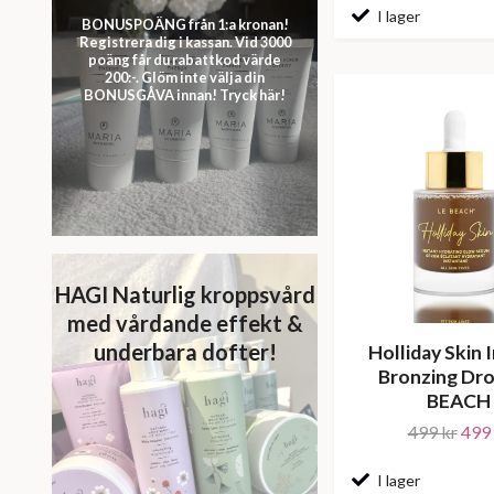
I lager
BONUSPOÄNG från 1:a kronan!
Registrera dig i kassan. Vid 3000
poäng får du rabattkod värde
200:-. Glöm inte välja din
BONUSGÅVA innan! Tryck här!
HAGI Naturlig kroppsvård
med vårdande effekt &
underbara dofter!
Holliday Skin 
Bronzing Dro
BEACH
499 kr
499 
I lager