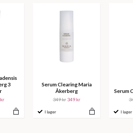
adensis
erg 3
Serum Clearing Maria
r
Åkerberg
Serum C
kr
349 kr
349 kr
3
I lager
I lager