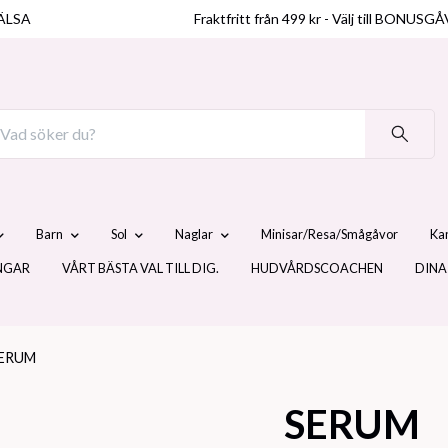
ÄLSA
Fraktfritt från 499 kr - Välj till BO
Barn
Sol
Naglar
Minisar/Resa/Smågåvor
Ka
NGAR
VÅRT BÄSTA VAL TILL DIG.
HUDVÅRDSCOACHEN
DINA
ERUM
SERUM