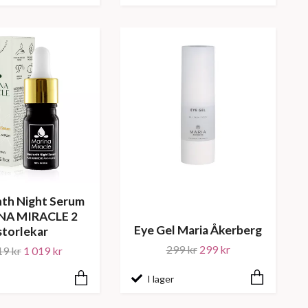
th Night Serum
NA MIRACLE 2
Eye Gel Maria Åkerberg
storlekar
299 kr
299 kr
19 kr
1 019 kr
I lager