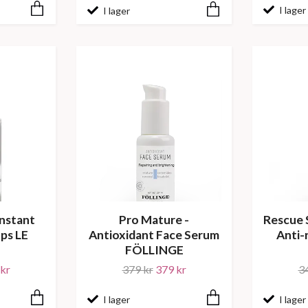
I lager
I lager
Instant
Pro Mature -
Rescue 
ps LE
Antioxidant Face Serum
Anti-
FÖLLINGE
kr
379 kr
379 kr
3
I lager
I lager