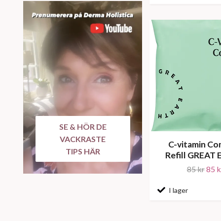
SE & HÖR DE
VACKRASTE
C-vitamin Co
TIPS HÄR
Refill GREAT
85 kr
85 k
I lager