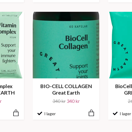
mplex
BIO-CELL COLLAGEN
BioCell
 EARTH
Great Earth
GR
r
340 kr
340 kr
2
I lager
I lager