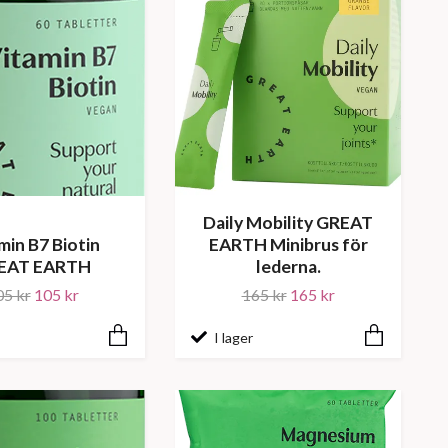
Daily Mobility GREAT
min B7 Biotin
EARTH Minibrus för
EAT EARTH
lederna.
05 kr
105 kr
165 kr
165 kr
I lager