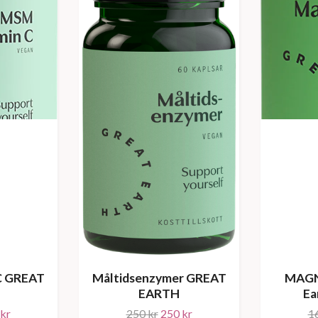
Måltidsenzymer GREAT
C GREAT
MAGN
EARTH
Ea
250 kr
250 kr
kr
1