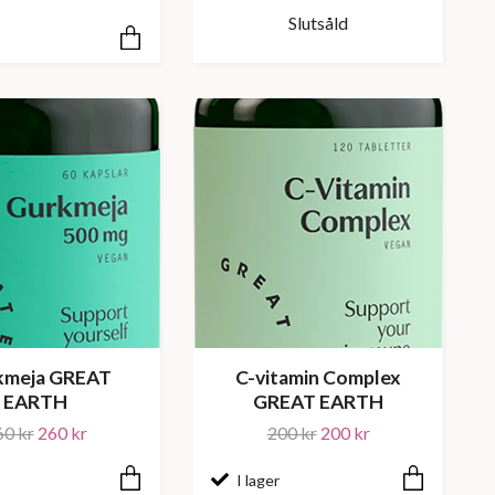
Slutsåld
kmeja GREAT
C-vitamin Complex
EARTH
GREAT EARTH
60 kr
260 kr
200 kr
200 kr
I lager