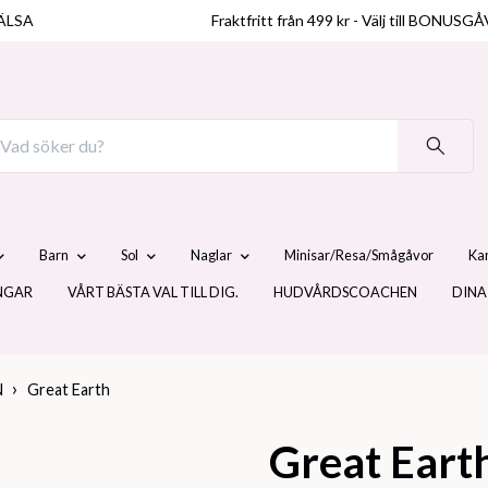
ÄLSA
Fraktfritt från 499 kr - Välj till BO
Barn
Sol
Naglar
Minisar/Resa/Smågåvor
Ka
NGAR
VÅRT BÄSTA VAL TILL DIG.
HUDVÅRDSCOACHEN
DINA
N
Great Earth
Great Eart