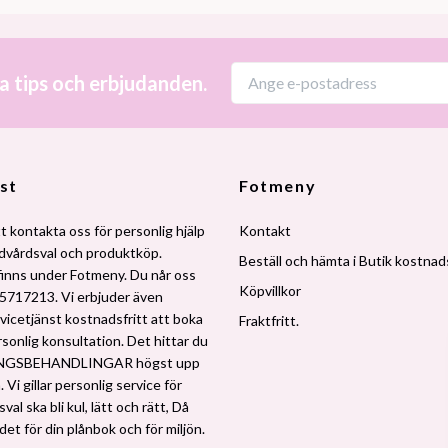
a tips och erbjudanden.
st
Fotmeny
t kontakta oss för personlig hjälp
Kontakt
udvårdsval och produktköp.
Beställ och hämta i Butik kostnads
finns under Fotmeny. Du når oss
Köpvillkor
5717213. Vi erbjuder även
vicetjänst kostnadsfritt att boka
Fraktfritt.
rsonlig konsultation. Det hittar du
NGSBEHANDLINGAR högst upp
 Vi gillar personlig service för
al ska bli kul, lätt och rätt, Då
 det för din plånbok och för miljön.