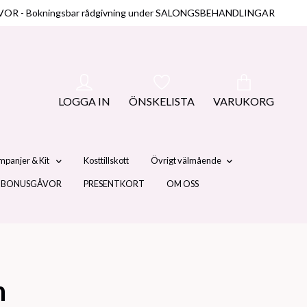
NUSGÅVOR - Bokningsbar rådgivning under SALONGSBEHANDLINGAR
LOGGA IN
ÖNSKELISTA
VARUKORG
mpanjer & Kit
Kosttillskott
Övrigt välmående
 BONUSGÅVOR
PRESENTKORT
OM OSS
h