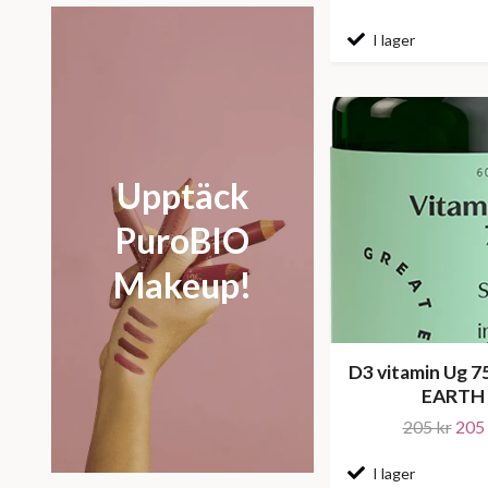
I lager
Upptäck
PuroBIO
Makeup!
D3 vitamin Ug 
EARTH
205 kr
205 
I lager