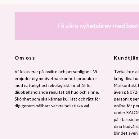
Få våra nyhetsbrev med bäst
Om oss
Kundtjän
Vi fokuserar på kvalite och personlighet. Vi
Tveka inte at
erbjuder dig medvetna skönhetsprodukter
kring dina h
med naturligt och ekologiskt innehåll för
Mailkontakt 
djupbehandlande resultat till hud och sinne.
även på 072-
Skönhet som ska kännas kul, lätt och rätt för
personlig ser
dig genom hållbart vackra holistiska val.
online för pe
under SALO
på startsidan.
dina hudvårdsv
blir det även