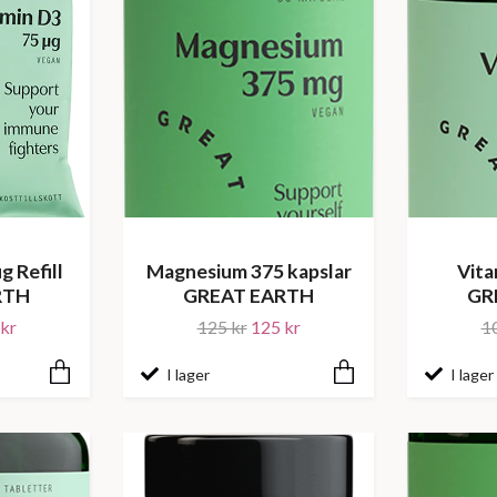
g Refill
Magnesium 375 kapslar
Vita
RTH
GREAT EARTH
GR
kr
125 kr
125 kr
1
I lager
I lager