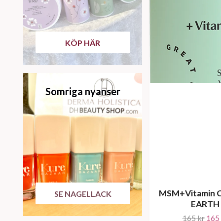
KÖP HÄR
Somriga nyanser
MSM+Vitamin 
SE NAGELLACK
EARTH
165 kr
165 