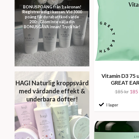
BONUSPOÄNG från 1:a kronan!
Registrera dig i kassan. Vid 3000
poäng får du rabattkod värde
200:-. Glöm inte välja din
BONUSGÅVA innan! Tryck här!
Vitamin D3 75 u
HAGI Naturlig kroppsvård
GREAT EA
med vårdande effekt &
185 kr
185 
underbara dofter!
I lager