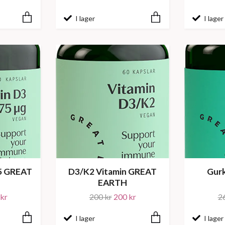
I lager
I lager
75 GREAT
D3/K2 Vitamin GREAT
Gur
EARTH
kr
200 kr
200 kr
2
I lager
I lager