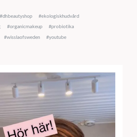
#dhbeautyshop
#ekologiskhudvård
g
#organicmakeup
#probiotika
#wisslaofsweden
#youtube