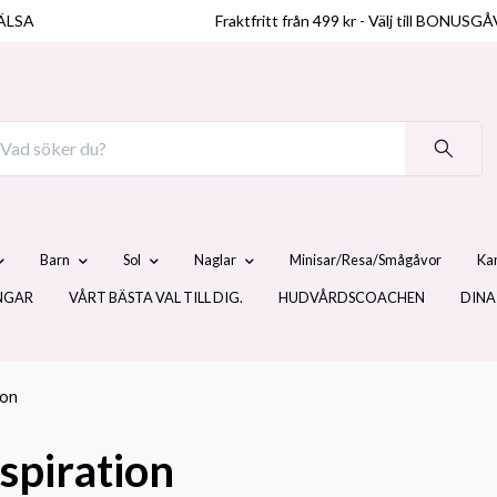
ÄLSA
Fraktfritt från 499 kr - Välj till BO
Barn
Sol
Naglar
Minisar/Resa/Smågåvor
Ka
NGAR
VÅRT BÄSTA VAL TILL DIG.
HUDVÅRDSCOACHEN
DINA
ion
spiration