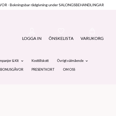
NUSGÅVOR - Bokningsbar rådgivning under SALONGSBEHANDLINGAR
LOGGA IN
ÖNSKELISTA
VARUKORG
mpanjer & Kit
Kosttillskott
Övrigt välmående
 BONUSGÅVOR
PRESENTKORT
OM OSS