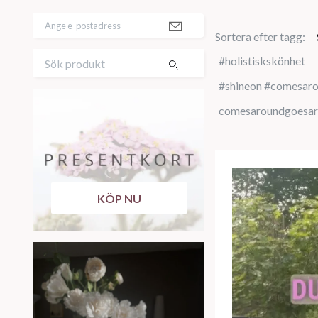
Sortera efter tagg:
#holistiskskönhet
#shineon #comesar
comesaroundgoesa
KÖP NU