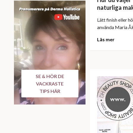
naturliga ma
Lätt finish eller 
använda Maria Åke
Läs mer
SE & HÖR DE
VACKRASTE
TIPS HÄR