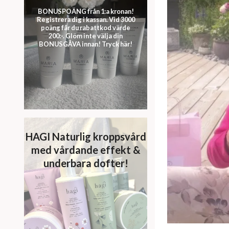
BONUSPOÄNG från 1:a kronan!
Registrera dig i kassan. Vid 3000
poäng får du rabattkod värde
200:-. Glöm inte välja din
BONUSGÅVA innan! Tryck här!
HAGI Naturlig kroppsvård
med vårdande effekt &
underbara dofter!