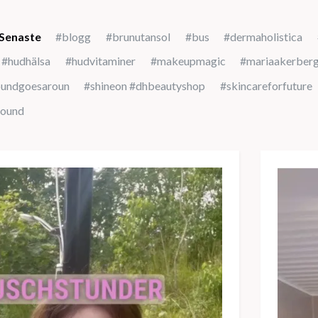
Senaste
#blogg
#brunutansol
#bus
#dermaholistica
#hudhälsa
#hudvitaminer
#makeupmagic
#mariaakerber
oundgoesaroun
#shineon #dhbeautyshop
#skincareforfuture
round