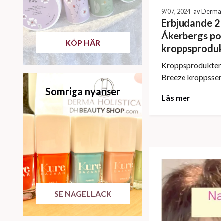
9/07, 2024
av Derma 
Erbjudande 2
Åkerbergs po
KÖP HÄR
kroppsprodu
Kroppsprodukterna
Breeze kroppsserie
Somriga nyanser
Läs mer
SE NAGELLACK