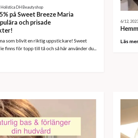
Holistica DH Beautyshop
5% på Sweet Breeze Maria
pulära och prisade
6/12, 202
Hemma
kter!
 som blivit en riktig uppstickare! Sweet
Läs me
 finns för topp till tå och så här använder du...