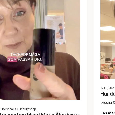
4/10, 202
Hur du
Lyssna &
Holistica DH Beautyshop
Läs me
r foundation bland Maria Åkerbergs