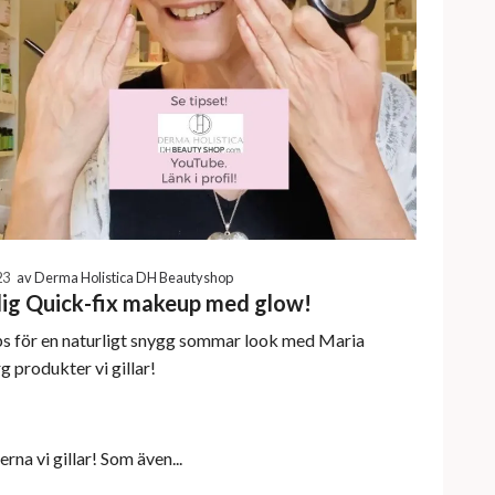
23
av Derma Holistica DH Beautyshop
lig Quick-fix makeup med glow!
ps för en naturligt snygg sommar look med Maria
 produkter vi gillar!
rna vi gillar! Som även...