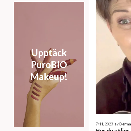
Upptäck
PuroBIO
Makeup!
7/11, 2023
av Derma 
Hur du välje