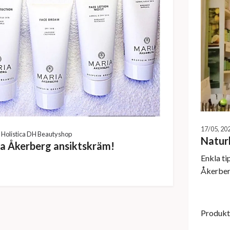
17/05, 20
Holistica DH Beautyshop
Natur
ia Åkerberg ansiktskräm!
Enkla ti
Åkerberg
Produkte