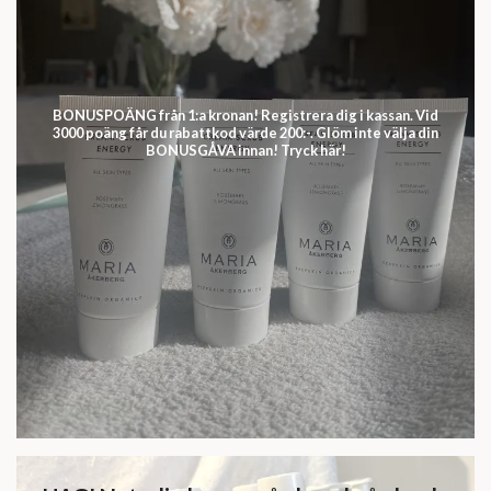
BONUSPOÄNG från 1:a kronan! Registrera dig i kassan. Vid
3000 poäng får du rabattkod värde 200:-. Glöm inte välja din
BONUSGÅVA innan! Tryck här!