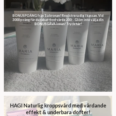
BONUSPOÄNG från 1:a kronan! Registrera dig i kassan. Vid
3000 poäng får du rabattkod värde 200:-. Glöm inte välja din
BONUSGÅVA innan! Tryck här!
HAGI Naturlig kroppsvård med vårdande
effekt & underbara dofter!