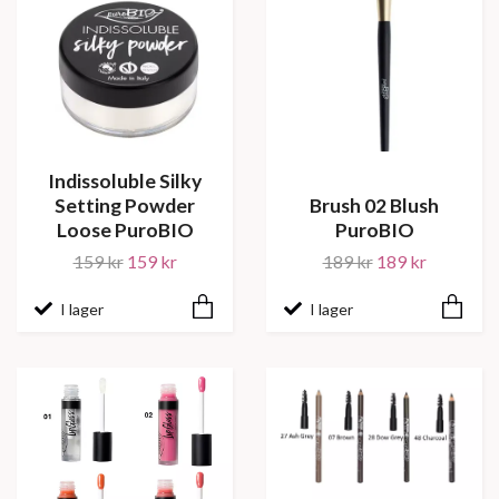
Indissoluble Silky
Setting Powder
Brush 02 Blush
Loose PuroBIO
PuroBIO
159 kr
159 kr
189 kr
189 kr
I lager
I lager