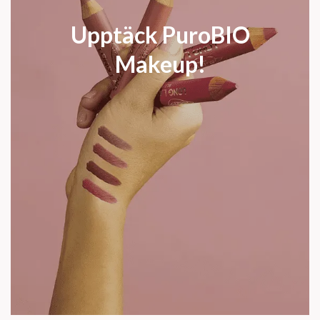
Upptäck PuroBIO
Makeup!