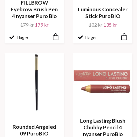
FILLBROW
Eyebrow Brush Pen
Luminous Concealer
4 nyanser Puro Bio
Stick PuroBIO
179 kr
179 kr
132 kr
135 kr
I lager
I lager
Long Lasting Blush
Rounded Angeled
Chubby Pencil 4
09 PuroBIO
nyanser PuroBio