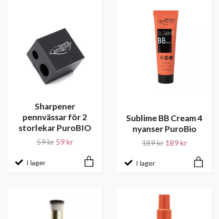
Sharpener
pennvässar för 2
Sublime BB Cream 4
storlekar PuroBIO
nyanser PuroBio
59 kr
59 kr
189 kr
189 kr
I lager
I lager