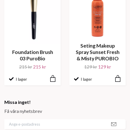
Seting Makeup
Foundation Brush
Spray Sunset Fresh
03 PuroBio
& Misty PUROBIO
215 kr
215 kr
129 kr
129 kr
I lager
I lager
Missa inget!
Få våra nyhetsbrev