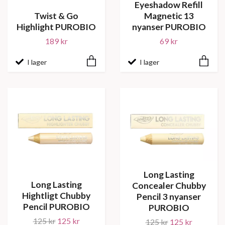
Eyeshadow Refill
Twist & Go
Magnetic 13
Highlight PUROBIO
nyanser PUROBIO
189 kr
69 kr
I lager
I lager
Long Lasting
Long Lasting
Concealer Chubby
Hightligt Chubby
Pencil 3 nyanser
Pencil PUROBIO
PUROBIO
125 kr
125 kr
125 kr
125 kr