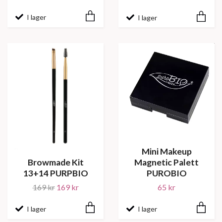
I lager
I lager
Mini Makeup
Browmade Kit
Magnetic Palett
13+14 PURPBIO
PUROBIO
169 kr
169 kr
65 kr
I lager
I lager