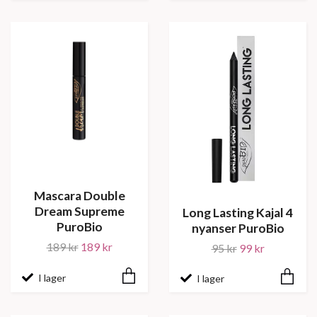
Mascara Double
Dream Supreme
Long Lasting Kajal 4
PuroBio
nyanser PuroBio
189 kr
189 kr
95 kr
99 kr
I lager
I lager