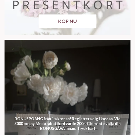
KÖP NU
BONUSPOÄNG från 1:a kronan! Registrera dig i kassan. Vid
3000 poäng får du rabattkod värde 200:-. Glöm inte välja din
BONUSGÅVA innan! Tryck här!