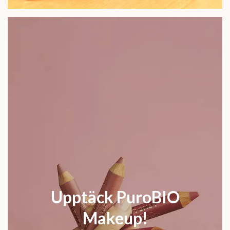
Upptäck PuroBIO
Makeup!