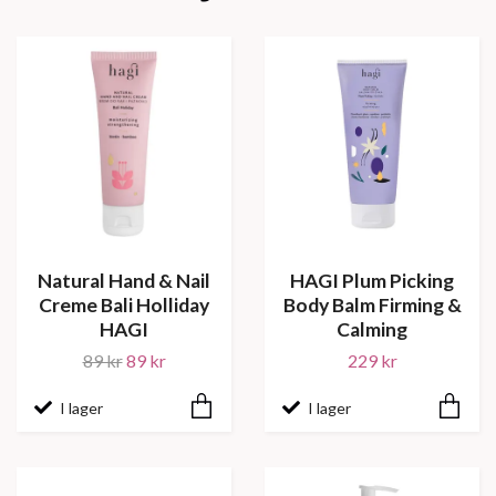
Natural Hand & Nail
HAGI Plum Picking
Creme Bali Holliday
Body Balm Firming &
HAGI
Calming
89 kr
89 kr
229 kr
I lager
I lager