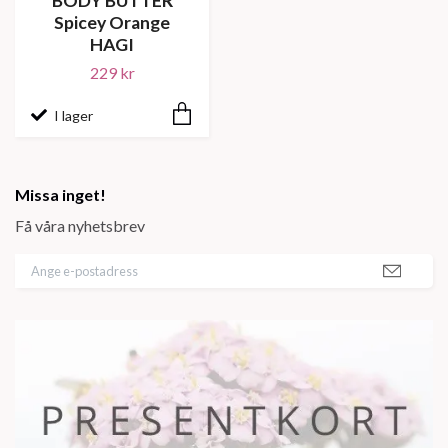
BODY BUTTER
Spicey Orange
HAGI
229 kr
I lager
Missa inget!
Få våra nyhetsbrev