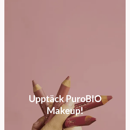
Upptäck PuroBIO
Makeup!