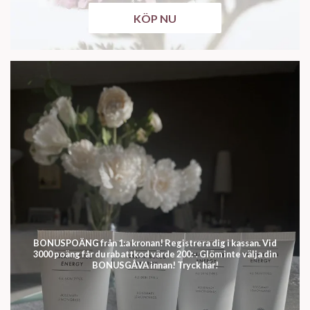
KÖP NU
BONUSPOÄNG från 1:a kronan! Registrera dig i kassan. Vid
3000 poäng får du rabattkod värde 200:-. Glöm inte välja din
BONUSGÅVA innan! Tryck här!