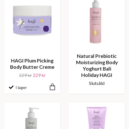
Natural Prebiotic
HAGI Plum Picking
Moisturizing Body
Body Butter Creme
Yoghurt Bali
Holiday HAGI
229 kr
229 kr
Slutsåld
I lager