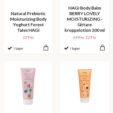
HAGI Body Balm
Natural Prebiotic
BERRY LOVELY
Moisturizing Body
MOISTURIZING -
Yoghurt Forest
lättare
Tales HAGI
kroppslotion 200 ml
229 kr
229 kr
229 kr
I lager
I lager