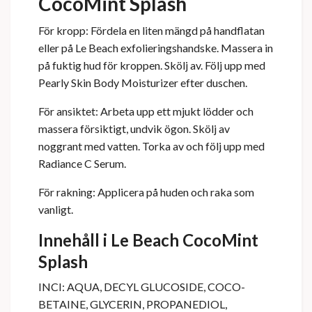
CocoMint Splash
För kropp: Fördela en liten mängd på handflatan
eller på Le Beach exfolieringshandske. Massera in
på fuktig hud för kroppen. Skölj av. Följ upp med
Pearly Skin Body Moisturizer efter duschen.
För ansiktet: Arbeta upp ett mjukt lödder och
massera försiktigt, undvik ögon. Skölj av
noggrant med vatten. Torka av och följ upp med
Radiance C Serum.
För rakning: Applicera på huden och raka som
vanligt.
Innehåll i Le Beach CocoMint
Splash
INCI: AQUA, DECYL GLUCOSIDE, COCO-
BETAINE, GLYCERIN, PROPANEDIOL,