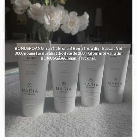
BONUSPOÄNG från 1:a kronan! Registrera dig i kassan. Vid
3000 poäng får du rabattkod värde 200:-. Glöm inte välja din
BONUSGÅVA innan! Tryck här!