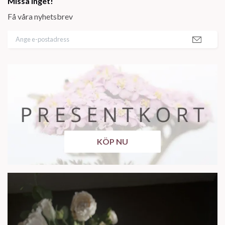
Missa inget!
Få våra nyhetsbrev
KÖP NU