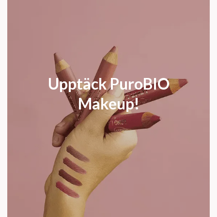
Upptäck PuroBIO
Makeup!