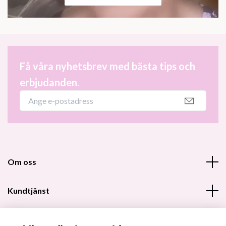
Få våra nyhetsbrev med bästa tips och
erbjudanden.
Om oss
Kundtjänst
Fotmeny