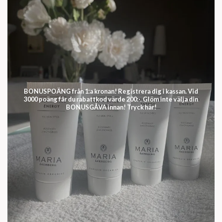
BONUSPOÄNG från 1:a kronan! Registrera dig i kassan. Vid
3000 poäng får du rabattkod värde 200:-. Glöm inte välja din
BONUSGÅVA innan! Tryck här!