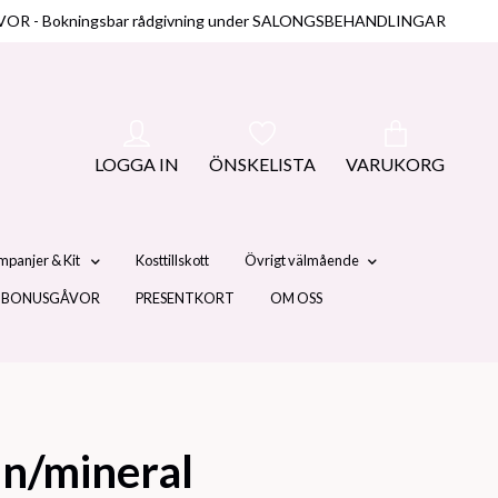
NUSGÅVOR - Bokningsbar rådgivning under SALONGSBEHANDLINGAR
LOGGA IN
ÖNSKELISTA
VARUKORG
mpanjer & Kit
Kosttillskott
Övrigt välmående
 BONUSGÅVOR
PRESENTKORT
OM OSS
in/mineral