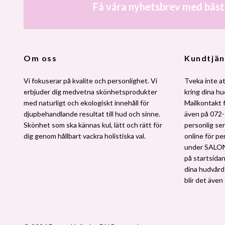
Få våra nyhetsbrev med bäst
Om oss
Kundtjän
Vi fokuserar på kvalite och personlighet. Vi
Tveka inte at
erbjuder dig medvetna skönhetsprodukter
kring dina h
med naturligt och ekologiskt innehåll för
Mailkontakt 
djupbehandlande resultat till hud och sinne.
även på 072-
Skönhet som ska kännas kul, lätt och rätt för
personlig ser
dig genom hållbart vackra holistiska val.
online för pe
under SALO
på startsidan.
dina hudvårdsv
blir det även