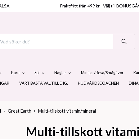
ÄLSA
Fraktfritt från 499 kr - Välj till BO
Barn
Sol
Naglar
Minisar/Resa/Smågåvor
Ka
NGAR
VÅRT BÄSTA VAL TILL DIG.
HUDVÅRDSCOACHEN
DINA
N
Great Earth
Multi-tillskott vitamin/mineral
Multi-tillskott vitam