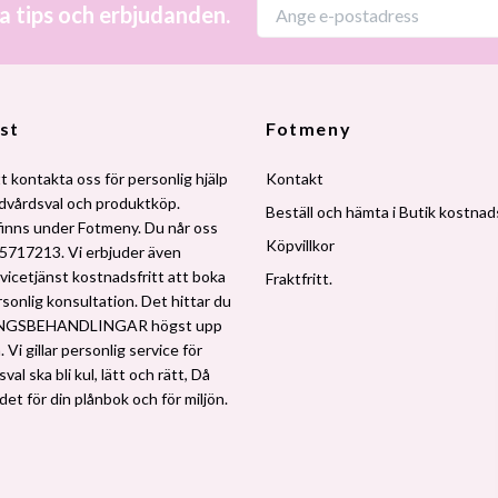
a tips och erbjudanden.
st
Fotmeny
t kontakta oss för personlig hjälp
Kontakt
udvårdsval och produktköp.
Beställ och hämta i Butik kostnads
finns under Fotmeny. Du når oss
Köpvillkor
5717213. Vi erbjuder även
vicetjänst kostnadsfritt att boka
Fraktfritt.
rsonlig konsultation. Det hittar du
NGSBEHANDLINGAR högst upp
 Vi gillar personlig service för
al ska bli kul, lätt och rätt, Då
 det för din plånbok och för miljön.