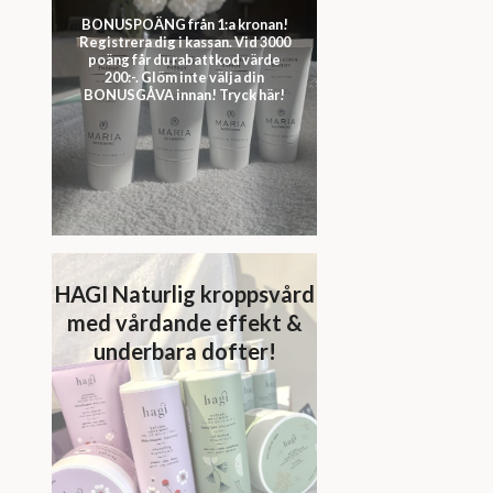
BONUSPOÄNG från 1:a kronan!
Registrera dig i kassan. Vid 3000
poäng får du rabattkod värde
200:-. Glöm inte välja din
BONUSGÅVA innan! Tryck här!
HAGI Naturlig kroppsvård
med vårdande effekt &
underbara dofter!