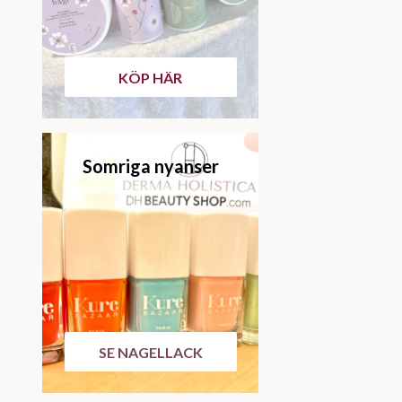
KÖP HÄR
Somriga nyanser
SE NAGELLACK