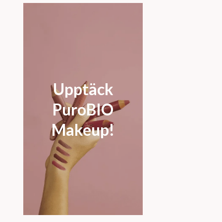
Upptäck
PuroBIO
Makeup!