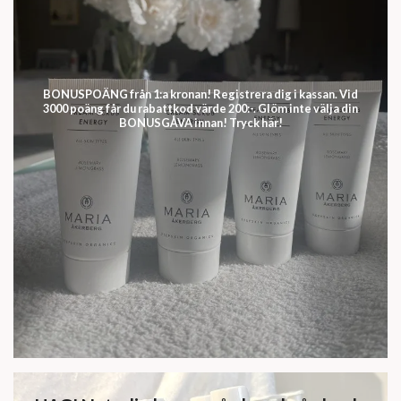
BONUSPOÄNG från 1:a kronan! Registrera dig i kassan. Vid
3000 poäng får du rabattkod värde 200:-. Glöm inte välja din
BONUSGÅVA innan! Tryck här!