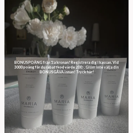
BONUSPOÄNG från 1:a kronan! Registrera dig i kassan. Vid
3000 poäng får du rabattkod värde 200:-. Glöm inte välja din
BONUSGÅVA innan! Tryck här!