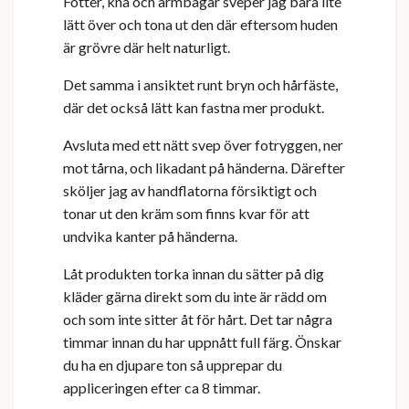
Fötter, knä och armbågar sveper jag bara lite
lätt över och tona ut den där eftersom huden
är grövre där helt naturligt.
Det samma i ansiktet runt bryn och hårfäste,
där det också lätt kan fastna mer produkt.
Avsluta med ett nätt svep över fotryggen, ner
mot tårna, och likadant på händerna. Därefter
sköljer jag av handflatorna försiktigt och
tonar ut den kräm som finns kvar för att
undvika kanter på händerna.
Låt produkten torka innan du sätter på dig
kläder gärna direkt som du inte är rädd om
och som inte sitter åt för hårt. Det tar några
timmar innan du har uppnått full färg. Önskar
du ha en djupare ton så upprepar du
appliceringen efter ca 8 timmar.