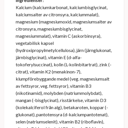
Ingredienser:
Kalcium (kalciumkarbonat, kalciumbisglycinat,
kalciumsalter av citronsyra, kalciummalat),
magnesium (magnesiumoxid, magnesiumsalter av
citronsyra, magnesiumbisglycinat,
magnesiummalat), vitamin C (askorbinsyra),
vegetabilisk kapsel
(hydroxipropylmetylcellulosa), järn (järnglukonat,
järnbisglycinat), vitamin E (d-alfa-
tokoferylsuccinat), kolin (L-kolinbitartrat), zink (-
citrat), vitamin K2 (menakinon-7),
klumpförebyggande medel (veg. magnesiumsalt
av fettsyror, veg. fettsyror), vitamin B3
(nikotinamid), molybden (natriummolybdat),
mangan (-bisglycinat), risstärkelse, vitamin D3
(kolekalciferol från alg), betakaroten, koppar (-
glukonat), pantotensyra (d-kalciumpantotenat),
selen (natriumselenit), vitamin B2 (riboflavin),