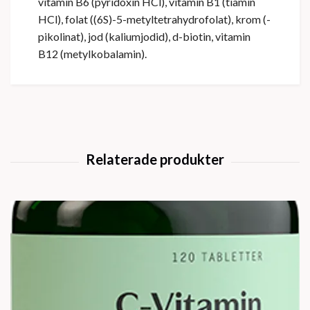
vitamin B6 (pyridoxin HCl), vitamin B1 (tiamin
HCl), folat ((6S)-5-metyltetrahydrofolat), krom (-
pikolinat), jod (kaliumjodid), d-biotin, vitamin
B12 (metylkobalamin).