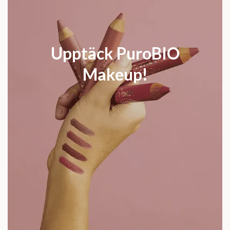
Upptäck PuroBIO
Makeup!