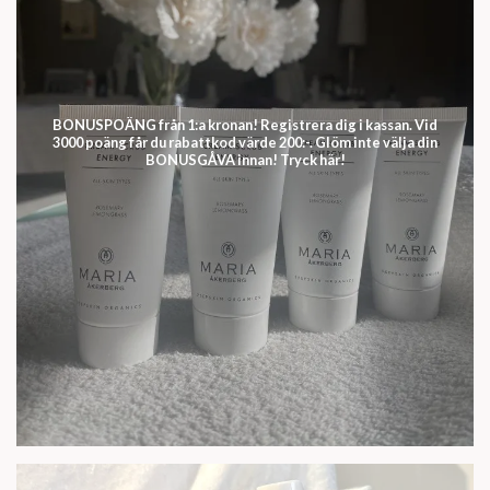
BONUSPOÄNG från 1:a kronan! Registrera dig i kassan. Vid
3000 poäng får du rabattkod värde 200:-. Glöm inte välja din
BONUSGÅVA innan! Tryck här!