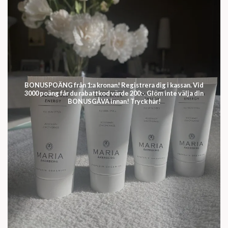
BONUSPOÄNG från 1:a kronan! Registrera dig i kassan. Vid
3000 poäng får du rabattkod värde 200:-. Glöm inte välja din
BONUSGÅVA innan! Tryck här!