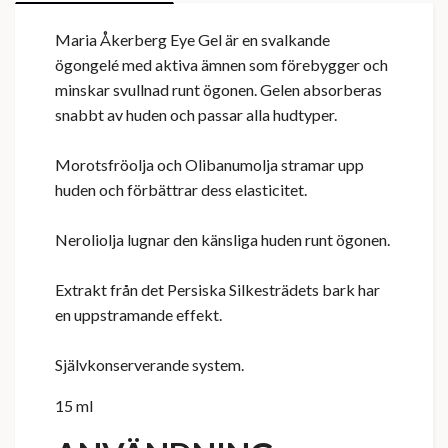
Maria Åkerberg Eye Gel är en svalkande
ögongelé med aktiva ämnen som förebygger och
minskar svullnad runt ögonen. Gelen absorberas
snabbt av huden och passar alla hudtyper.
Morotsfröolja och Olibanumolja stramar upp
huden och förbättrar dess elasticitet.
Neroliolja lugnar den känsliga huden runt ögonen.
Extrakt från det Persiska Silkesträdets bark har
en uppstramande effekt.
Självkonserverande system.
15 ml