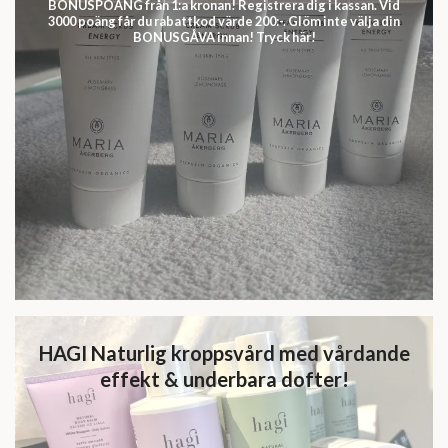
BONUSPOÄNG från 1:a kronan! Registrera dig i kassan. Vid
3000 poäng får du rabattkod värde 200:-. Glöm inte välja din
BONUSGÅVA innan! Tryck här!
HAGI Naturlig kroppsvård med vårdande
effekt & underbara dofter!