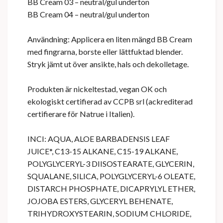
BB Cream 03 – neutral/gul underton
BB Cream 04 – neutral/gul underton
Användning: Applicera en liten mängd BB Cream
med fingrarna, borste eller lättfuktad blender.
Stryk jämt ut över ansikte, hals och dekolletage.
Produkten är nickeltestad, vegan OK och
ekologiskt certifierad av CCPB srl (ackrediterad
certifierare för Natrue i Italien).
INCI: AQUA, ALOE BARBADENSIS LEAF
JUICE*, C13-15 ALKANE, C15-19 ALKANE,
POLYGLYCERYL-3 DIISOSTEARATE, GLYCERIN,
SQUALANE, SILICA, POLYGLYCERYL-6 OLEATE,
DISTARCH PHOSPHATE, DICAPRYLYL ETHER,
JOJOBA ESTERS, GLYCERYL BEHENATE,
TRIHYDROXYSTEARIN, SODIUM CHLORIDE,