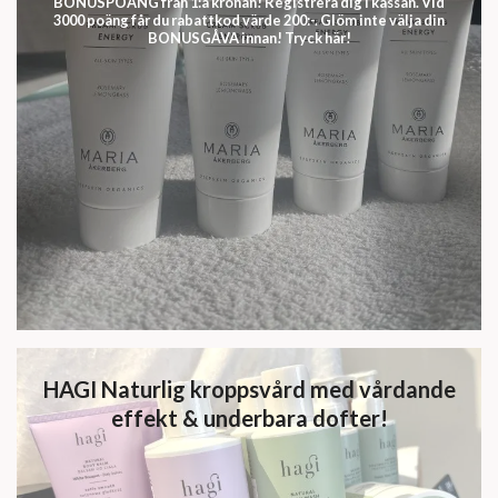
BONUSPOÄNG från 1:a kronan! Registrera dig i kassan. Vid
3000 poäng får du rabattkod värde 200:-. Glöm inte välja din
BONUSGÅVA innan! Tryck här!
HAGI Naturlig kroppsvård med vårdande
effekt & underbara dofter!