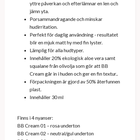
yttre påverkan och efterlämnar en len och
jämn yta.
Porsammandragande och minskar
hudirritation.
Perfekt för daglig användning - resultatet
blir en mjuk matt hy med fin lyster.
Lämplig för alla hudtyper.
Innehåller 20% ekologisk aloe vera samt
squalane från olivolja som gör att BB
Cream går in i huden och ger en fin textur..
Förpackningen är gjord av 50% återfunnen
plast.
Innehåller 30 ml
Finns i 4 nyanser:
BB Cream 01 – rosa underton
BB Cream 02 – neutral/gul underton