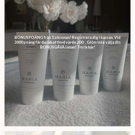
BONUSPOÄNG från 1:a kronan! Registrera dig i kassan. Vid
3000 poäng får du rabattkod värde 200:-. Glöm inte välja din
BONUSGÅVA innan! Tryck här!