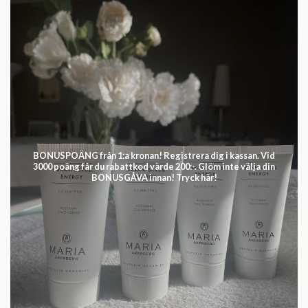
BONUSPOÄNG från 1:a kronan! Registrera dig i kassan. Vid
3000 poäng får du rabattkod värde 200:-. Glöm inte välja din
BONUSGÅVA innan! Tryck här!