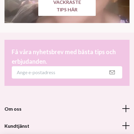
VACKRASTE
TIPS HÄR
Få våra nyhetsbrev med bästa tips och
erbjudanden.
Om oss
Kundtjänst