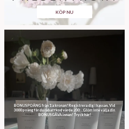
KÖP NU
BONUSPOÄNG från 1:a kronan! Registrera dig i kassan. Vid
3000 poäng får du rabattkod värde 200:-. Glöm inte välja din
BONUSGÅVA innan! Tryck här!