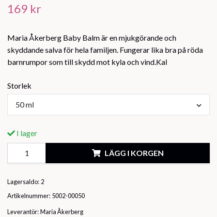
169 kr
Maria Åkerberg Baby Balm är en mjukgörande och
skyddande salva för hela familjen. Fungerar lika bra på röda
barnrumpor som till skydd mot kyla och vind.Kal
Storlek
50 ml
I lager
LÄGG I KORGEN
Lagersaldo:
2
Artikelnummer:
5002-00050
Leverantör:
Maria Åkerberg