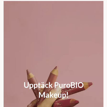
Upptäck PuroBIO
Makeup!