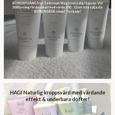
BONUSPOÄNG från 1:a kronan! Registrera dig i kassan. Vid
3000 poäng får du rabattkod värde 200:-. Glöm inte välja din
BONUSGÅVA innan! Tryck här!
HAGI Naturlig kroppsvård med vårdande
effekt & underbara dofter!