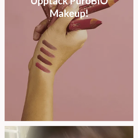
Upptäck PuroBIO
Makeup!