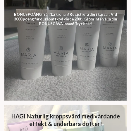
BONUSPOÄNG från 1:a kronan! Registrera dig i kassan. Vid
3000 poäng får du rabattkod värde 200:-. Glöm inte välja din
BONUSGÅVA innan! Tryck här!
HAGI Naturlig kroppsvård med vårdande
effekt & underbara dofter!