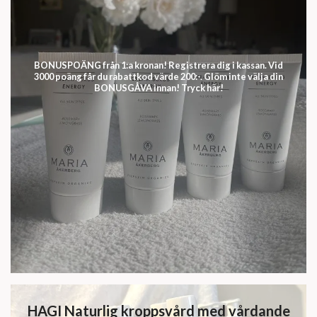
BONUSPOÄNG från 1:a kronan! Registrera dig i kassan. Vid
3000 poäng får du rabattkod värde 200:-. Glöm inte välja din
BONUSGÅVA innan! Tryck här!
HAGI Naturlig kroppsvård med vårdande