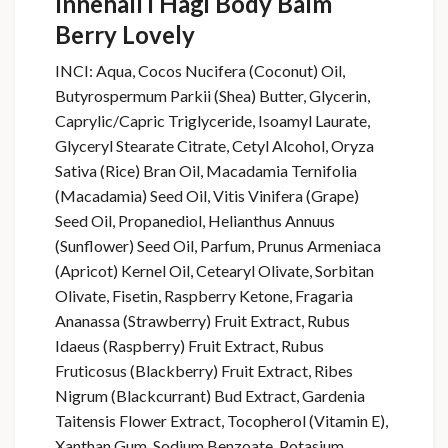
Innehåll i Hagi Body Balm
Berry Lovely
INCI: Aqua, Cocos Nucifera (Coconut) Oil,
Butyrospermum Parkii (Shea) Butter, Glycerin,
Caprylic/Capric Triglyceride, Isoamyl Laurate,
Glyceryl Stearate Citrate, Cetyl Alcohol, Oryza
Sativa (Rice) Bran Oil, Macadamia Ternifolia
(Macadamia) Seed Oil, Vitis Vinifera (Grape)
Seed Oil, Propanediol, Helianthus Annuus
(Sunflower) Seed Oil, Parfum, Prunus Armeniaca
(Apricot) Kernel Oil, Cetearyl Olivate, Sorbitan
Olivate, Fisetin, Raspberry Ketone, Fragaria
Ananassa (Strawberry) Fruit Extract, Rubus
Idaeus (Raspberry) Fruit Extract, Rubus
Fruticosus (Blackberry) Fruit Extract, Ribes
Nigrum (Blackcurrant) Bud Extract, Gardenia
Taitensis Flower Extract, Tocopherol (Vitamin E),
Xanthan Gum, Sodium Benzoate, Potasium