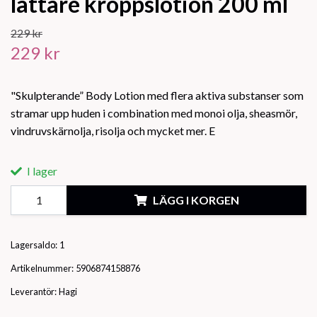
lättare kroppslotion 200 ml
229 kr
229 kr
"Skulpterande” Body Lotion med flera aktiva substanser som
stramar upp huden i combination med monoi olja, sheasmör,
vindruvskärnolja, risolja och mycket mer. E
I lager
LÄGG I KORGEN
Lagersaldo:
1
Artikelnummer:
5906874158876
Leverantör:
Hagi