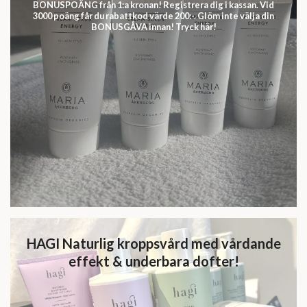
BONUSPOÄNG från 1:a kronan! Registrera dig i kassan. Vid
3000 poäng får du rabattkod värde 200:-. Glöm inte välja din
BONUSGÅVA innan! Tryck här!
HAGI Naturlig kroppsvård med vårdande
effekt & underbara dofter!