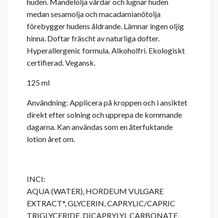
huden. Mandelolja vårdar och lugnar huden
medan sesamolja och macadamianötolja
förebygger hudens åldrande. Lämnar ingen oljig
hinna. Doftar fräscht av naturliga dofter.
Hyperallergenic formula. Alkoholfri. Ekologiskt
certifierad. Vegansk.
125 ml
Användning: Applicera på kroppen och i ansiktet
direkt efter solning och upprepa de kommande
dagarna. Kan användas som en återfuktande
lotion året om.
INCI:
AQUA (WATER), HORDEUM VULGARE
EXTRACT*, GLYCERIN, CAPRYLIC/CAPRIC
TRIGLYCERIDE, DICAPRYLYL CARBONATE,