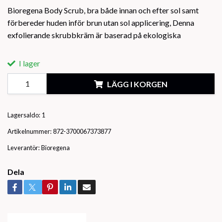
Bioregena Body Scrub, bra både innan och efter sol samt
förbereder huden inför brun utan sol applicering, Denna
exfolierande skrubbkräm är baserad på ekologiska
I lager
LÄGG I KORGEN
Lagersaldo:
1
Artikelnummer:
872-3700067373877
Leverantör:
Bioregena
Dela