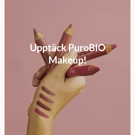
Upptäck PuroBIO
Makeup!