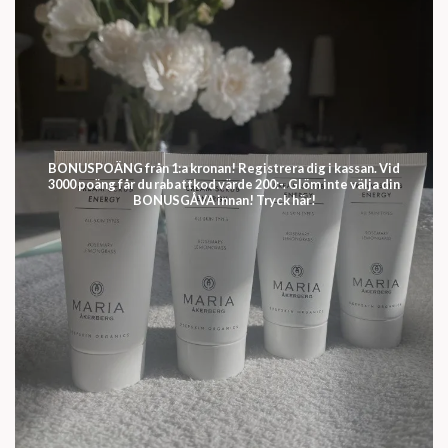
BONUSPOÄNG från 1:a kronan! Registrera dig i kassan. Vid
3000 poäng får du rabattkod värde 200:-. Glöm inte välja din
BONUSGÅVA innan! Tryck här!