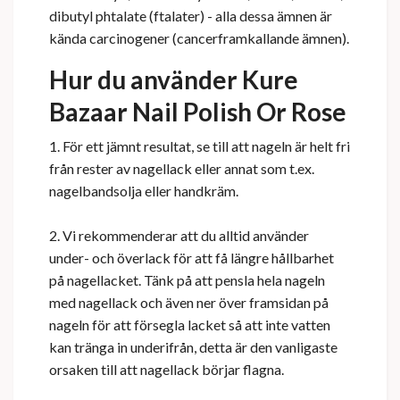
dibutyl phtalate (ftalater) - alla dessa ämnen är
kända carcinogener (cancerframkallande ämnen).
Hur du använder Kure
Bazaar Nail Polish Or Rose
1. För ett jämnt resultat, se till att nageln är helt fri
från rester av nagellack eller annat som t.ex.
nagelbandsolja eller handkräm.
2. Vi rekommenderar att du alltid använder
under- och överlack för att få längre hållbarhet
på nagellacket. Tänk på att pensla hela nageln
med nagellack och även ner över framsidan på
nageln för att försegla lacket så att inte vatten
kan tränga in underifrån, detta är den vanligaste
orsaken till att nagellack börjar flagna.