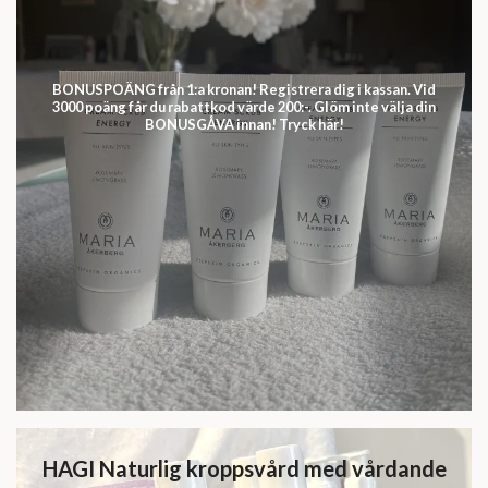
BONUSPOÄNG från 1:a kronan! Registrera dig i kassan. Vid
3000 poäng får du rabattkod värde 200:-. Glöm inte välja din
BONUSGÅVA innan! Tryck här!
HAGI Naturlig kroppsvård med vårdande