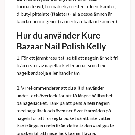
formaldehyd, formaldehydrester, toluen, kamfer,
dibutyl phtalate (ftalater) - alla dessa ämnen är
kända carcinogener (cancerframkallande ämnen).
Hur du använder Kure
Bazaar Nail Polish Kelly
1. För ett jämnt resultat, se till att nageln är helt fri
från rester av nagellack eller annat som t.ex.
nagelbandsolja eller handkräm.
2. Vi rekommenderar att du alltid använder
under- och överlack för att få längre hållbarhet
på nagellacket. Tänk på att pensla hela nageln
med nagellack och även ner över framsidan på
nageln för att försegla lacket så att inte vatten
kan tränga in underifrån, detta är den vanligaste
orsaken till att nagellack börjar flagna.