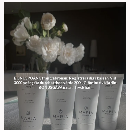
BONUSPOÄNG från 1:a kronan! Registrera dig i kassan. Vid
3000 poäng får du rabattkod värde 200:-. Glöm inte välja din
BONUSGÅVA innan! Tryck här!