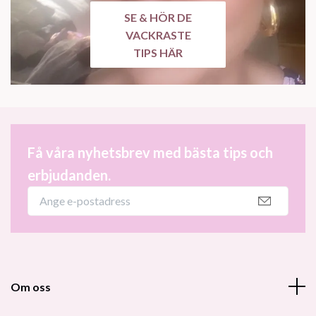
SE & HÖR DE
VACKRASTE
TIPS HÄR
Få våra nyhetsbrev med bästa tips och
erbjudanden.
Om oss