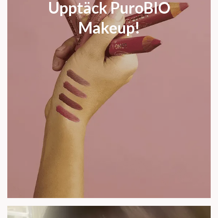
Upptäck PuroBIO
Makeup!