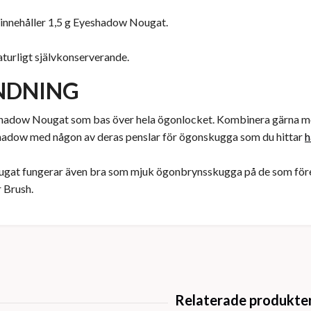
innehåller 1,5 g Eyeshadow Nougat.
turligt självkonserverande.
NDNING
hadow Nougat som bas över hela ögonlocket. Kombinera gärna me
hadow med någon av deras penslar för ögonskugga som du hittar
h
at fungerar även bra som mjuk ögonbrynsskugga på de som föred
 Brush.