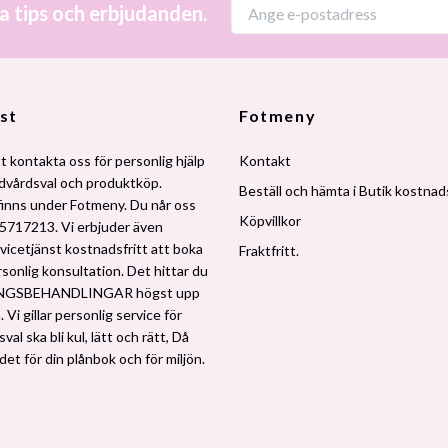
a tips och erbjudanden.
st
Fotmeny
t kontakta oss för personlig hjälp
Kontakt
udvårdsval och produktköp.
Beställ och hämta i Butik kostnads
finns under Fotmeny. Du når oss
Köpvillkor
5717213. Vi erbjuder även
vicetjänst kostnadsfritt att boka
Fraktfritt.
rsonlig konsultation. Det hittar du
NGSBEHANDLINGAR högst upp
 Vi gillar personlig service för
al ska bli kul, lätt och rätt, Då
 det för din plånbok och för miljön.