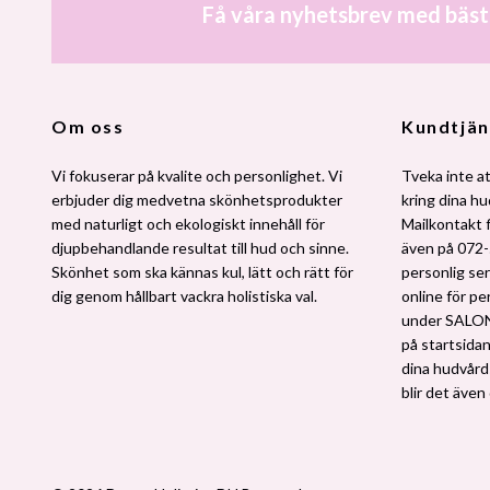
Få våra nyhetsbrev med bäst
Om oss
Kundtjän
Vi fokuserar på kvalite och personlighet. Vi
Tveka inte at
erbjuder dig medvetna skönhetsprodukter
kring dina h
med naturligt och ekologiskt innehåll för
Mailkontakt 
djupbehandlande resultat till hud och sinne.
även på 072-
Skönhet som ska kännas kul, lätt och rätt för
personlig ser
dig genom hållbart vackra holistiska val.
online för pe
under SALO
på startsidan.
dina hudvårdsv
blir det även