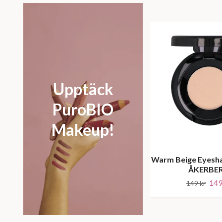
Upptäck
PuroBIO
Makeup!
Warm Beige Eyes
ÅKERBE
149
149 kr