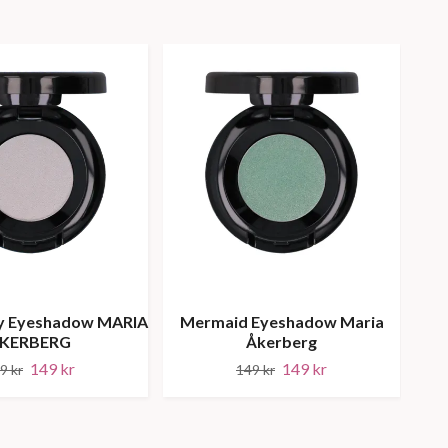
y Eyeshadow MARIA
Mermaid Eyeshadow Maria
L
KERBERG
Åkerberg
149 kr
149 kr
9 kr
149 kr