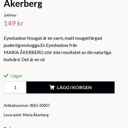
Åkerberg
149 kr
149 kr
Eyeshadow Nougat är en varm, matt nougatfärgad
puderögonskugga.En Eyeshadow från
MARIA ÅKERBERG stör inte resultatet av din naturliga
hudvård. Det är en vä
I lager
LÄGG I KORGEN
Artikelnummer:
8061-00007
Leverantör:
Maria Åkerberg