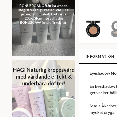
BONUSPOÄNG från 1:a kronan!
Registrera dig i kassan. Vid 3000
poäng får du rabattkod värde
200:-. Glöm inte välja din
BONUSGÅVA innan! Tryck här!
INFORMATION
HAGI Naturlig kroppsvård
Eyeshadow Nou
med vårdande effekt &
underbara dofter!
En Eyeshadow f
ger vacker, hål
Maria Åkerberg
mycket dryga.