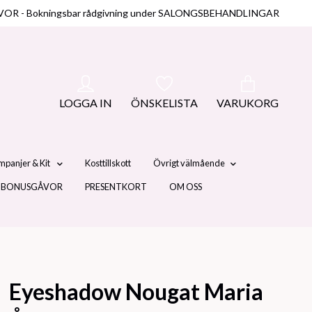
NUSGÅVOR - Bokningsbar rådgivning under SALONGSBEHANDLINGAR
LOGGA IN
ÖNSKELISTA
VARUKORG
mpanjer & Kit
Kosttillskott
Övrigt välmående
 BONUSGÅVOR
PRESENTKORT
OM OSS
Eyeshadow Nougat Maria