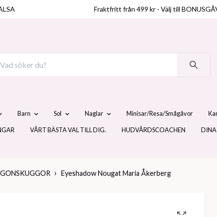
ÄLSA
Fraktfritt från 499 kr - Välj till BO
Barn
Sol
Naglar
Minisar/Resa/Smågåvor
Ka
NGAR
VÅRT BÄSTA VAL TILL DIG.
HUDVÅRDSCOACHEN
DINA
GONSKUGGOR
Eyeshadow Nougat Maria Åkerberg