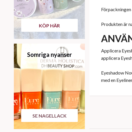
Förpackningen 
Produkten är na
KÖP HÄR
ANVÄ
Applicera Eyes
Somriga nyanser
applicera Eyes
Eyeshadow Noug
med en Eyeliner
SE NAGELLACK