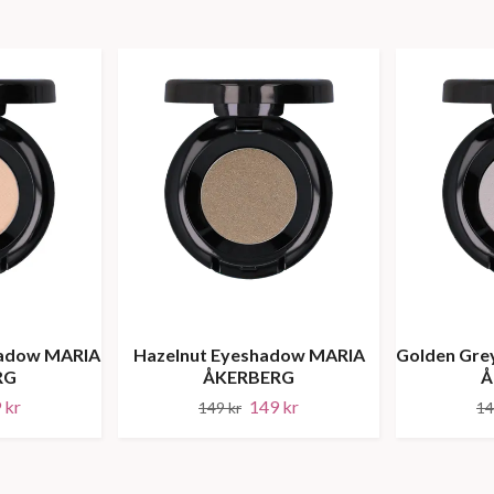
hadow MARIA
Hazelnut Eyeshadow MARIA
Golden Gre
RG
ÅKERBERG
Å
 kr
149 kr
149 kr
14