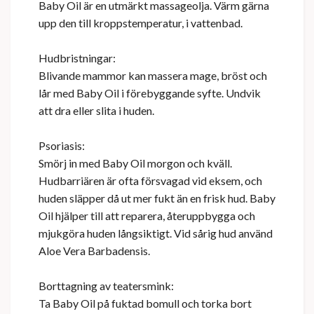
Baby Oil är en utmärkt massageolja. Värm gärna
upp den till kroppstemperatur, i vattenbad.
Hudbristningar:
Blivande mammor kan massera mage, bröst och
lår med Baby Oil i förebyggande syfte. Undvik
att dra eller slita i huden.
Psoriasis:
Smörj in med Baby Oil morgon och kväll.
Hudbarriären är ofta försvagad vid eksem, och
huden släpper då ut mer fukt än en frisk hud. Baby
Oil hjälper till att reparera, återuppbygga och
mjukgöra huden långsiktigt. Vid sårig hud använd
Aloe Vera Barbadensis.
Borttagning av teatersmink:
Ta Baby Oil på fuktad bomull och torka bort