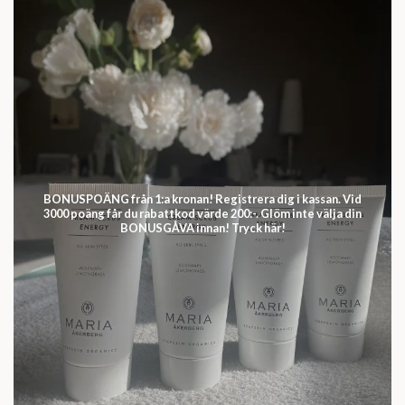
BONUSPOÄNG från 1:a kronan! Registrera dig i kassan. Vid
3000 poäng får du rabattkod värde 200:-. Glöm inte välja din
BONUSGÅVA innan! Tryck här!