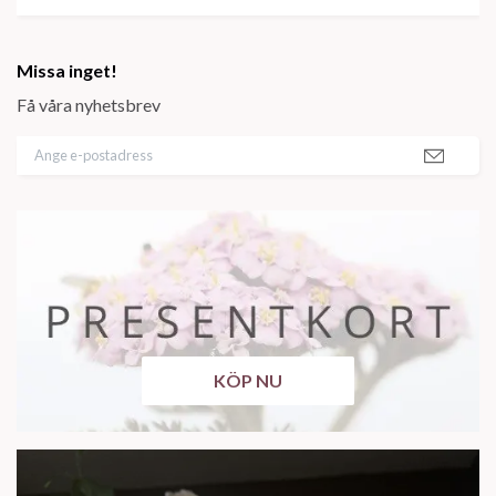
Missa inget!
Få våra nyhetsbrev
KÖP NU