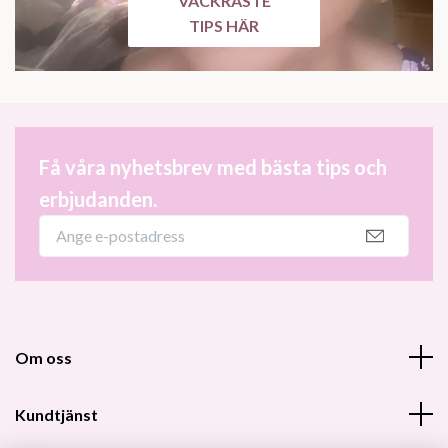
VACKRASTE
TIPS HÄR
Få våra nyhetsbrev med bästa tips och
erbjudanden.
Om oss
Kundtjänst