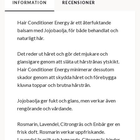
INFORMATION
RECENSIONER
Hair Conditioner Energy är ett återfuktande
balsam med Jojobaolja, för både behandlat och
naturligt hår.
Det reder ut håret och gör det mjukare och
glansigare genom att släta ut hårstrånas ytskikt.
Hair Conditioner Energy minimerar dessutom
skador genom att skydda håret och förebygga
kluvna toppar och brutna hårstrån.
Jojobaolja ger fukt och glans, men verkar även
rengörande och vårdande.
Rosmarin, Lavendel, Citrongräs och Enbär ger en
frisk doft. Rosmarin verkar uppfriskande.
Lavendel är milt och lugnande. Citrongräs binder