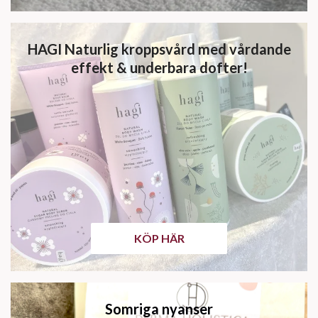
HAGI Naturlig kroppsvård med vårdande
effekt & underbara dofter!
KÖP HÄR
Somriga nyanser