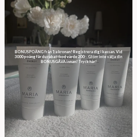
BONUSPOÄNG från 1:a kronan! Registrera dig i kassan. Vid
3000 poäng får du rabattkod värde 200:-. Glöm inte välja din
BONUSGÅVA innan! Tryck här!