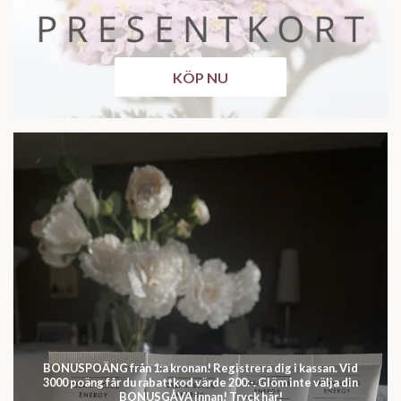
KÖP NU
BONUSPOÄNG från 1:a kronan! Registrera dig i kassan. Vid
3000 poäng får du rabattkod värde 200:-. Glöm inte välja din
BONUSGÅVA innan! Tryck här!