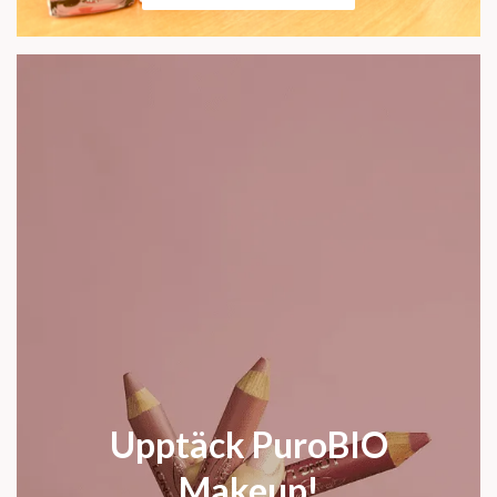
Upptäck PuroBIO
Makeup!