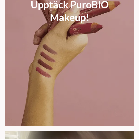
Upptäck PuroBIO
Makeup!