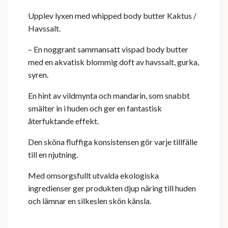
Upplev lyxen med whipped body butter Kaktus /
Havssalt.
– En noggrant sammansatt vispad body butter
med en akvatisk blommig doft av havssalt, gurka,
syren.
En hint av vildmynta och mandarin,
som snabbt
smälter in i huden och ger en fantastisk
återfuktande effekt.
Den sköna fluffiga konsistensen gör varje tillfälle
till en njutning.
Med omsorgsfullt utvalda ekologiska
ingredienser ger produkten djup näring till huden
och lämnar en silkeslen skön känsla.