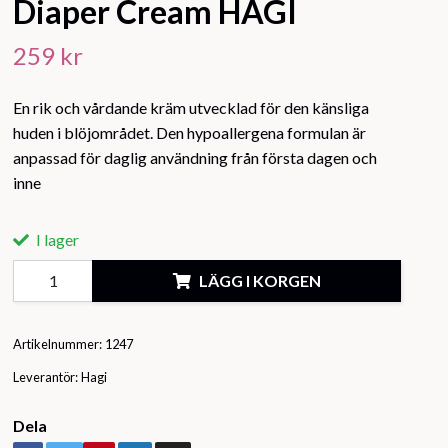
Diaper Cream HAGI
259 kr
En rik och vårdande kräm utvecklad för den känsliga
huden i blöjområdet. Den hypoallergena formulan är
anpassad för daglig användning från första dagen och
inne
I lager
LÄGG I KORGEN
Artikelnummer:
1247
Leverantör:
Hagi
Dela