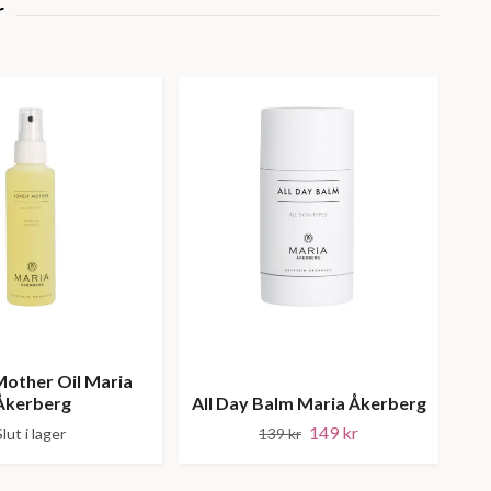
Mother Oil Maria
Bab
Åkerberg
All Day Balm Maria Åkerberg
149 kr
Slut i lager
139 kr