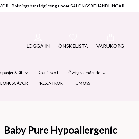
NUSGÅVOR - Bokningsbar rådgivning under SALONGSBEHANDLINGAR
LOGGA IN
ÖNSKELISTA
VARUKORG
mpanjer & Kit
Kosttillskott
Övrigt välmående
 BONUSGÅVOR
PRESENTKORT
OM OSS
Baby Pure Hypoallergenic