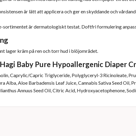
sistensen är lätt att applicera och ger en skyddande och vårdande
sortimentet är dermatologiskt testat. Doftfri formulering anpass
ing
unt lager kräm på ren och torr hud i blöjområdet.
i Hagi Baby Pure Hypoallergenic Diaper C
olin, Caprylic/Capric Triglyceride, Polyglyceryl-3 Ricinoleate, Pr
era Alba, Aloe Barbadensis Leaf Juice, Cannabis Sativa Seed Oil,
lianthus Annuus Seed Oil, Citric Acid, Hydroxyacetophenone, So