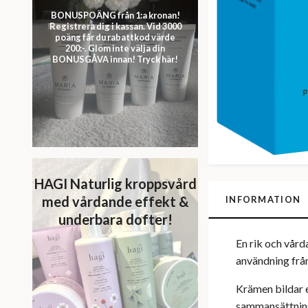
BONUSPOÄNG från 1:a kronan!
Registrera dig i kassan. Vid 3000
poäng får du rabattkod värde
200:-. Glöm inte välja din
BONUSGÅVA innan! Tryck här!
HAGI Naturlig kroppsvård
med vårdande effekt &
INFORMATION
underbara dofter!
En rik och vård
användning från
Krämen bildar e
sammansättninge