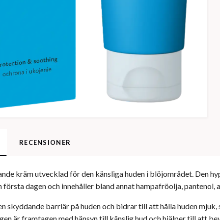
RECENSIONER
ande kräm utvecklad för den känsliga huden i blöjområdet. Den hy
 första dagen och innehåller bland annat hampafröolja, pantenol, 
n skyddande barriär på huden och bidrar till att hålla huden mjuk,
n är framtagen med hänsyn till känslig hud och hjälper till att be