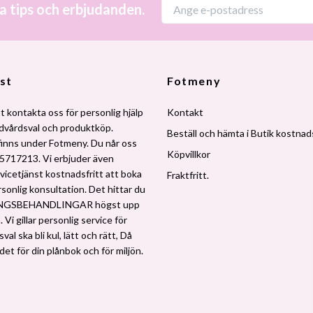
a tips och erbjudanden.
st
Fotmeny
t kontakta oss för personlig hjälp
Kontakt
udvårdsval och produktköp.
Beställ och hämta i Butik kostnads
finns under Fotmeny. Du når oss
Köpvillkor
5717213. Vi erbjuder även
vicetjänst kostnadsfritt att boka
Fraktfritt.
rsonlig konsultation. Det hittar du
NGSBEHANDLINGAR högst upp
 Vi gillar personlig service för
al ska bli kul, lätt och rätt, Då
 det för din plånbok och för miljön.