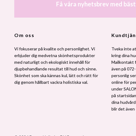
Få våra nyhetsbrev med bäst
Om oss
Kundtjän
Vi fokuserar på kvalite och personlighet. Vi
Tveka inte at
erbjuder dig medvetna skönhetsprodukter
kring dina h
med naturligt och ekologiskt innehåll för
Mailkontakt 
djupbehandlande resultat till hud och sinne.
även på 072-
Skönhet som ska kännas kul, lätt och rätt för
personlig ser
dig genom hållbart vackra holistiska val.
online för pe
under SALO
på startsidan.
dina hudvårdsv
blir det även