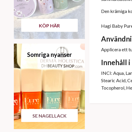
Den krämiga kon
KÖP HÄR
Hagi Baby Pure-
Användn
Applicera ett t
Somriga nyanser
Innehåll 
INCI: Aqua, Lan
Stearic Acid, C
Tocopherol, He
SE NAGELLACK