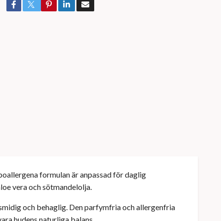
poallergena formulan är anpassad för daglig
aloe vera och sötmandelolja.
 smidig och behaglig. Den parfymfria och allergenfria
vara hudens naturliga balans.