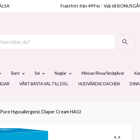
ÄLSA
Fraktfritt från 499 kr - Välj till BO
Barn
Sol
Naglar
Minisar/Resa/Smågåvor
Ka
NGAR
VÅRT BÄSTA VAL TILL DIG.
HUDVÅRDSCOACHEN
DINA
 Pure Hypoallergenic Diaper Cream HAGI