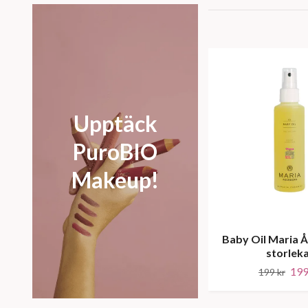
Upptäck
PuroBIO
Makeup!
Baby Oil Maria 
storlek
199
199 kr