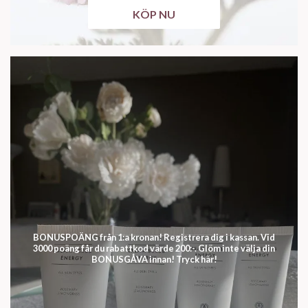
KÖP NU
BONUSPOÄNG från 1:a kronan! Registrera dig i kassan. Vid
3000 poäng får du rabattkod värde 200:-. Glöm inte välja din
BONUSGÅVA innan! Tryck här!