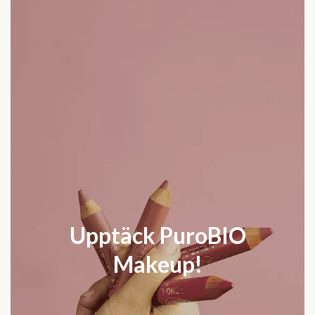
Upptäck PuroBIO
Makeup!