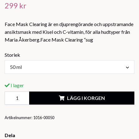
299 kr
Face Mask Clearing är en djuprengörande och uppstramande
ansiktsmask med Kisel och C-vitamin, för alla hudtyper från
Maria Åkerberg.Face Mask Clearing ”sug
Storlek
50 ml
I lager
LÄGG I KORGEN
Artikelnummer:
1016-00050
Dela