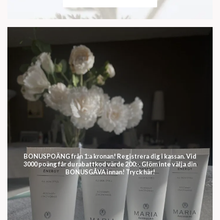
BONUSPOÄNG från 1:a kronan! Registrera dig i kassan. Vid
3000 poäng får du rabattkod värde 200:-. Glöm inte välja din
BONUSGÅVA innan! Tryck här!