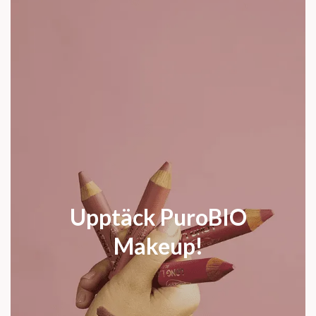
Upptäck PuroBIO
Makeup!