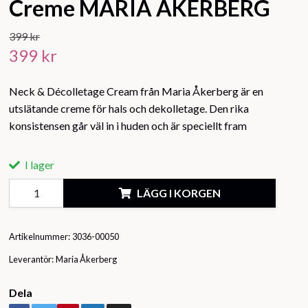
Creme MARIA ÅKERBERG
399 kr
399 kr
Neck & Décolletage Cream från Maria Åkerberg är en
utslätande creme för hals och dekolletage. Den rika
konsistensen går väl in i huden och är speciellt fram
I lager
LÄGG I KORGEN
Artikelnummer:
3036-00050
Leverantör:
Maria Åkerberg
Dela