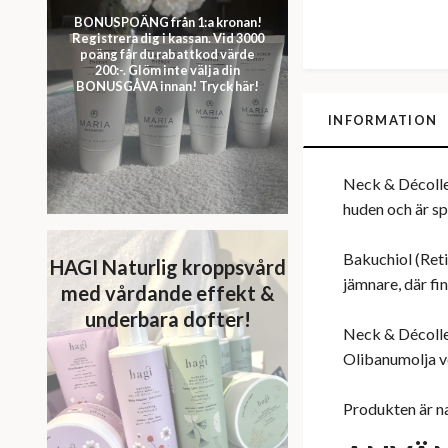
BONUSPOÄNG från 1:a kronan!
Registrera dig i kassan. Vid 3000
poäng får du rabattkod värde
200:-. Glöm inte välja din
BONUSGÅVA innan! Tryck här!
INFORMATION
Neck & Décollet
huden och är s
Bakuchiol (Reti
HAGI Naturlig kroppsvård
jämnare, där fi
med vårdande effekt &
underbara dofter!
Neck & Décolle
Olibanumolja v
Produkten är na