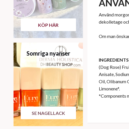
ANVÄ
Använd morgon o
dekolletage och
KÖP HÄR
Om man önskar 
Somriga nyanser
INGREDIENTS
(Dog Rose) Frui
Anisate, Sodium
Oil, Olibanum O
Limonene*.
*Components nat
SE NAGELLACK