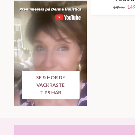
149
149 kr
SE & HÖR DE
VACKRASTE
TIPS HÄR