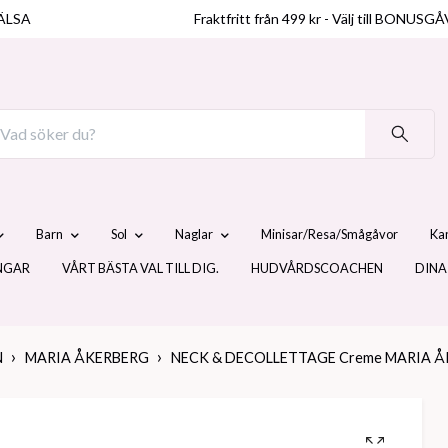
ÄLSA
Fraktfritt från 499 kr - Välj till BO
Barn
Sol
Naglar
Minisar/Resa/Smågåvor
Ka
NGAR
VÅRT BÄSTA VAL TILL DIG.
HUDVÅRDSCOACHEN
DINA
N
MARIA ÅKERBERG
NECK & DECOLLETTAGE Creme MARIA 