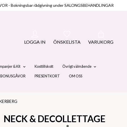
NUSGÅVOR - Bokningsbar rådgivning under SALONGSBEHANDLINGAR
LOGGA IN
ÖNSKELISTA
VARUKORG
mpanjer & Kit
Kosttillskott
Övrigt välmående
 BONUSGÅVOR
PRESENTKORT
OM OSS
ÅKERBERG
NECK & DECOLLETTAGE