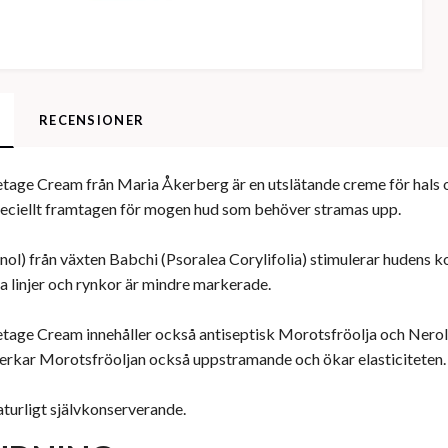
RECENSIONER
age Cream från Maria Åkerberg är en utslätande creme för hals oc
peciellt framtagen för mogen hud som behöver stramas upp.
nol) från växten Babchi (Psoralea Corylifolia) stimulerar hudens 
na linjer och rynkor är mindre markerade.
tage Cream innehåller också antiseptisk Morotsfröolja och Nerol
erkar Morotsfröoljan också uppstramande och ökar elasticiteten.
turligt självkonserverande.