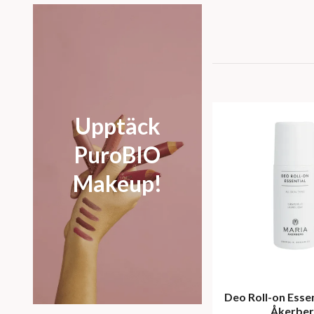
Upptäck
PuroBIO
Makeup!
Deo Roll-on Essen
Åkerbe