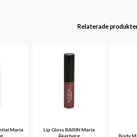
tial Maria
Lip Gloss RAISIN Maria
rg
Åkerberg
Body Ma