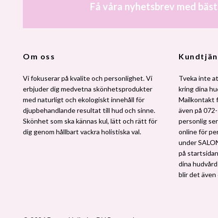
Få våra nyhetsbrev med bäst
Om oss
Kundtjän
Vi fokuserar på kvalite och personlighet. Vi
Tveka inte at
erbjuder dig medvetna skönhetsprodukter
kring dina h
med naturligt och ekologiskt innehåll för
Mailkontakt 
djupbehandlande resultat till hud och sinne.
även på 072-
Skönhet som ska kännas kul, lätt och rätt för
personlig ser
dig genom hållbart vackra holistiska val.
online för pe
under SALO
på startsidan.
dina hudvårdsv
blir det även