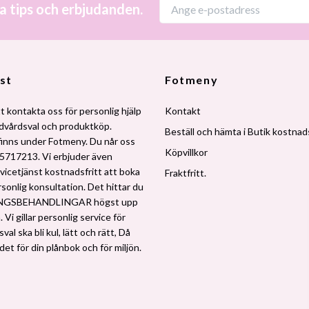
a tips och erbjudanden.
st
Fotmeny
t kontakta oss för personlig hjälp
Kontakt
udvårdsval och produktköp.
Beställ och hämta i Butik kostnads
finns under Fotmeny. Du når oss
Köpvillkor
5717213. Vi erbjuder även
vicetjänst kostnadsfritt att boka
Fraktfritt.
rsonlig konsultation. Det hittar du
NGSBEHANDLINGAR högst upp
 Vi gillar personlig service för
al ska bli kul, lätt och rätt, Då
 det för din plånbok och för miljön.