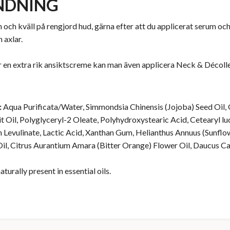
NDNING
ch kväll på rengjord hud, gärna efter att du applicerat serum och 
 axlar.
en extra rik ansiktscreme kan man även applicera Neck & Décolle
:
Aqua Purificata/Water, Simmondsia Chinensis (Jojoba) Seed Oil, 
t Oil, Polyglyceryl-2 Oleate, Polyhydroxystearic Acid, Cetearyl lu
 Levulinate, Lactic Acid, Xanthan Gum, Helianthus Annuus (Sunflo
il, Citrus Aurantium Amara (Bitter Orange) Flower Oil, Daucus Caro
urally present in essential oils.