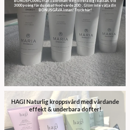
BONUSPOÄNG från 1:a kronan! Registrera dig i kassan. Vid
3000 poäng får du rabattkod värde 200:-. Glöm inte välja din
BONUSGÅVA innan! Tryck här!
HAGI Naturlig kroppsvård med vårdande
effekt & underbara dofter!