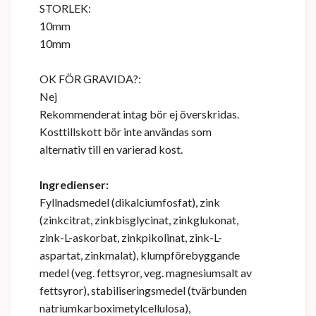
STORLEK:
10mm
10mm
OK FÖR GRAVIDA?:
Nej
Rekommenderat intag bör ej överskridas.
Kosttillskott bör inte användas som
alternativ till en varierad kost.
Ingredienser:
Fyllnadsmedel (dikalciumfosfat), zink
(zinkcitrat, zinkbisglycinat, zinkglukonat,
zink-L-askorbat, zinkpikolinat, zink-L-
aspartat, zinkmalat), klumpförebyggande
medel (veg. fettsyror, veg. magnesiumsalt av
fettsyror), stabiliseringsmedel (tvärbunden
natriumkarboximetylcellulosa),