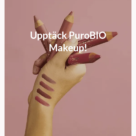
Upptäck PuroBIO
Makeup!