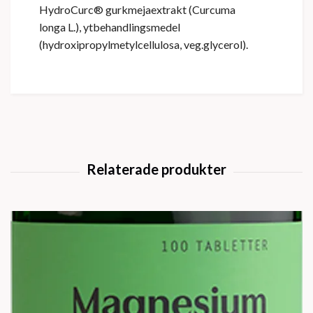
HydroCurc® gurkmejaextrakt (Curcuma
longa L.), ytbehandlingsmedel
(hydroxipropylmetylcellulosa, veg.glycerol).