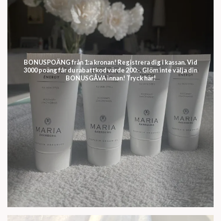
BONUSPOÄNG från 1:a kronan! Registrera dig i kassan. Vid
3000 poäng får du rabattkod värde 200:-. Glöm inte välja din
BONUSGÅVA innan! Tryck här!