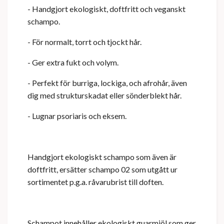
- Handgjort ekologiskt, doftfritt och veganskt
schampo.
- För normalt, torrt och tjockt hår.
- Ger extra fukt och volym.
- Perfekt för burriga, lockiga, och afrohår, även
dig med strukturskadat eller sönderblekt hår.
- Lugnar psoriaris och eksem.
Handgjort ekologiskt schampo som även är
doftfritt, ersätter schampo 02 som utgått ur
sortimentet p.g.a. råvarubrist till doften.
Schampot innehåller ekologiskt guarmjöl som ger