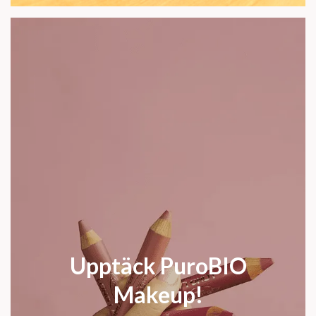
Upptäck PuroBIO
Makeup!