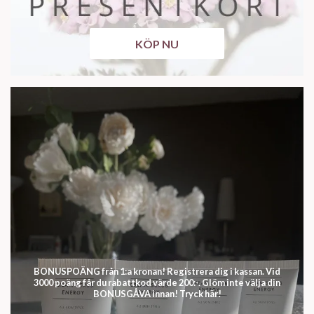
KÖP NU
BONUSPOÄNG från 1:a kronan! Registrera dig i kassan. Vid
3000 poäng får du rabattkod värde 200:-. Glöm inte välja din
BONUSGÅVA innan! Tryck här!