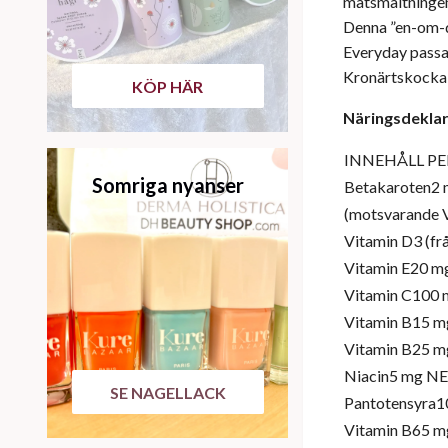
matsmältninge
Denna ”en-om-da
Everyday passa
Kronärtskocka 
KÖP HÄR
Näringsdeklar
INNEHÅLL PE
Somriga nyanser
Betakaroten2
(motsvarande 
Vitamin D3 (frå
Vitamin E20 m
Vitamin C100 
Vitamin B15 m
Vitamin B25 m
Niacin5 mg NE
SE NAGELLACK
Pantotensyra1
Vitamin B65 m