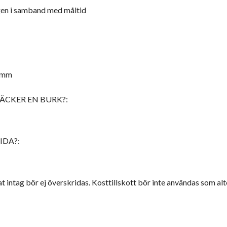
igen i samband med måltid
8mm
ÄCKER EN BURK?:
IDA?:
ntag bör ej överskridas. Kosttillskott bör inte användas som alter