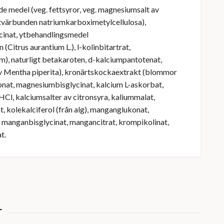
 medel (veg. fettsyror, veg. magnesiumsalt av
 (tvärbunden natriumkarboximetylcellulosa),
uccinat, ytbehandlingsmedel
(Citrus aurantium L.), l-kolinbitartrat,
m), naturligt betakaroten, d-kalciumpantotenat,
av Mentha piperita), kronärtskockaextrakt (blommor
nat, magnesiumbisglycinat, kalcium L-askorbat,
n HCl, kalciumsalter av citronsyra, kaliummalat,
, kolekalciferol (från alg), manganglukonat,
t, manganbisglycinat, mangancitrat, krompikolinat,
t.