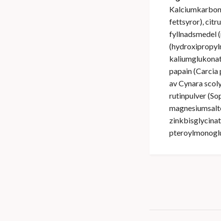
Kalciumkarbona
fettsyror), cit
fyllnadsmedel (
(hydroxipropylm
kaliumglukonat
papain (Carcia
av Cynara scol
rutinpulver (So
magnesiumsalter
zinkbisglycinat
pteroylmonoglu