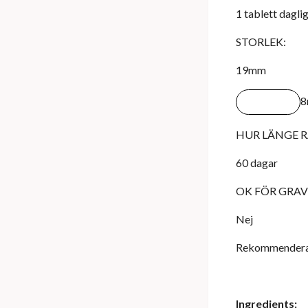
1 tablett dagl
STORLEK:
19mm
HUR LÄNGE R
60 dagar
OK FÖR GRAV
Nej
Rekommenderat i
Ingredients: