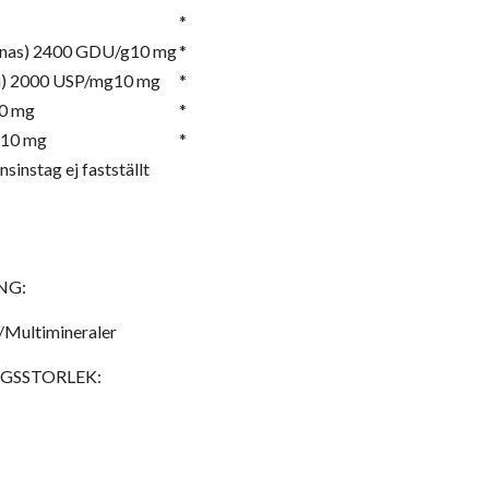
*
anas) 2400 GDU/g10 mg
*
a) 2000 USP/mg10 mg
*
0 mg
*
a10 mg
*
nsinstag ej fastställt
NG:
/Multimineraler
GSSTORLEK: