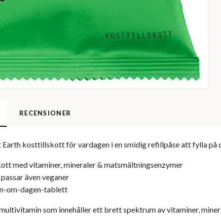
RECENSIONER
Earth kosttillskott för vardagen i en smidig refillpåse att fylla på
kott med vitaminer, mineraler & matsmältningsenzymer
 passar även veganer
en-om-dagen-tablett
multivitamin som innehåller ett brett spektrum av vitaminer, mine