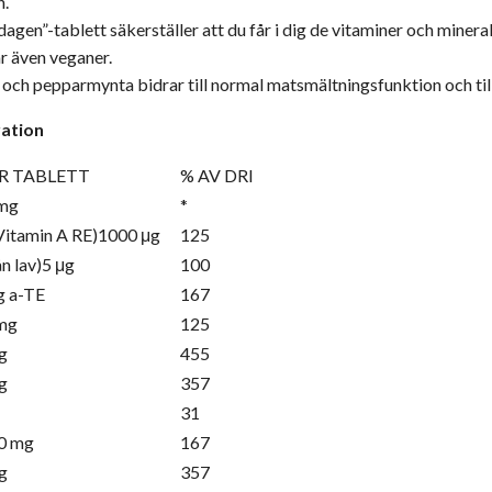
n.
gen”-tablett säkerställer att du får i dig de vitaminer och minera
r även veganer.
och pepparmynta bidrar till normal matsmältningsfunktion och til
ation
R TABLETT
% AV DRI
 mg
*
Vitamin A RE)1000 μg
125
n lav)5 μg
100
g a-TE
167
mg
125
g
455
g
357
31
0 mg
167
g
357