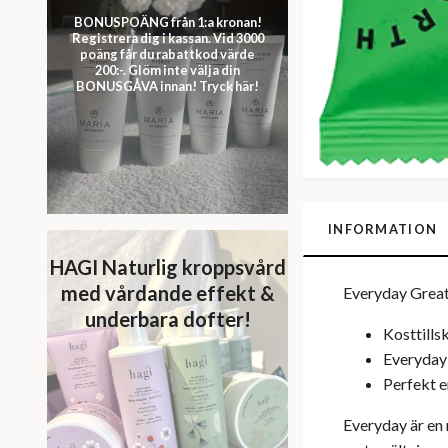
BONUSPOÄNG från 1:a kronan!
Registrera dig i kassan. Vid 3000
poäng får du rabattkod värde
200:-. Glöm inte välja din
BONUSGÅVA innan! Tryck här!
INFORMATION
HAGI Naturlig kroppsvård
med vårdande effekt &
Everyday Great 
underbara dofter!
Kosttills
Everyday
Perfekt 
Everyday är en 