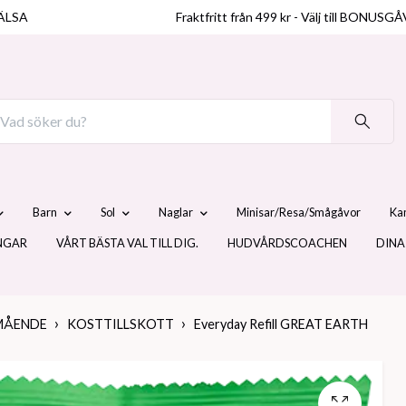
ÄLSA
Fraktfritt från 499 kr - Välj till BO
Barn
Sol
Naglar
Minisar/Resa/Smågåvor
Ka
NGAR
VÅRT BÄSTA VAL TILL DIG.
HUDVÅRDSCOACHEN
DINA
MÅENDE
KOSTTILLSKOTT
Everyday Refill GREAT EARTH