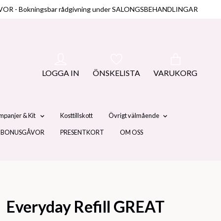
NUSGÅVOR - Bokningsbar rådgivning under SALONGSBEHANDLINGAR
LOGGA IN
ÖNSKELISTA
VARUKORG
mpanjer & Kit
Kosttillskott
Övrigt välmående
 BONUSGÅVOR
PRESENTKORT
OM OSS
Everyday Refill GREAT