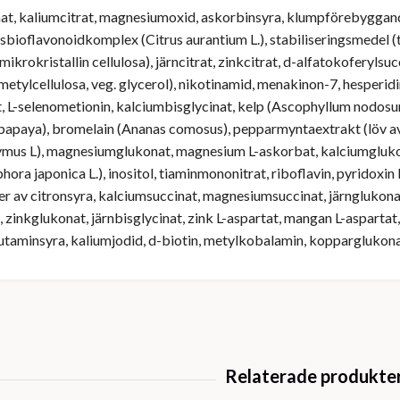
t, kaliumcitrat, magnesiumoxid, askorbinsyra, klumpförebyggande
rusbioflavonoidkomplex (Citrus aurantium L.), stabiliseringsmedel
mikrokristallin cellulosa), järncitrat, zinkcitrat, d-alfatokoferyls
etylcellulosa, veg. glycerol), nikotinamid, menakinon-7, hesperidin 
, L-selenometionin, kalciumbisglycinat, kelp (Ascophyllum nodosu
 papaya), bromelain (Ananas comosus), pepparmyntaextrakt (löv 
ymus L), magnesiumglukonat, magnesium L-askorbat, kalciumgluko
phora japonica L.), inositol, tiaminmononitrat, riboflavin, pyridoxi
 av citronsyra, kalciumsuccinat, magnesiumsuccinat, järnglukonat
, zinkglukonat, järnbisglycinat, zink L-aspartat, mangan L-asparta
taminsyra, kaliumjodid, d-biotin, metylkobalamin, kopparglukona