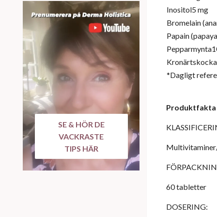
Inositol5 mg
Bromelain (an
Papain (papay
Pepparmynta1
Kronärtskock
*Dagligt refere
Produktfakta
SE & HÖR DE
KLASSIFICERI
VACKRASTE
Multivitaminer
TIPS HÄR
FÖRPACKNIN
60 tabletter
DOSERING: