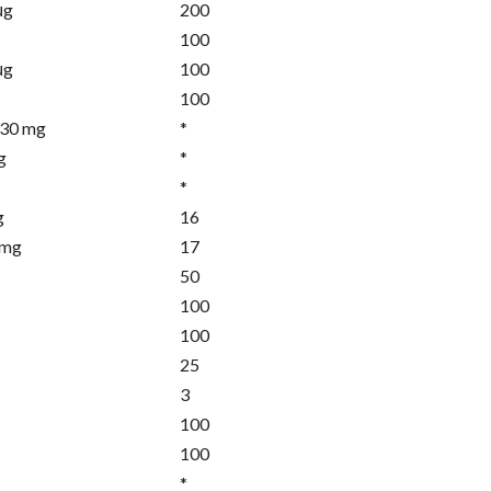
μg
200
100
μg
100
100
r30 mg
*
g
*
*
g
16
 mg
17
50
100
100
25
3
100
100
*