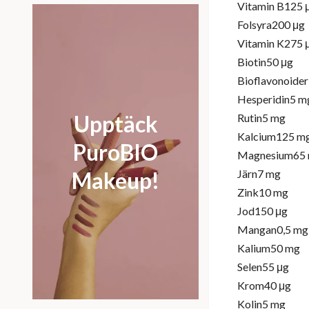
Vitamin B125 
Folsyra200 μg
Vitamin K275 
Biotin50 μg
Bioflavonoide
Hesperidin5 m
Upptäck
Rutin5 mg
Kalcium125 m
PuroBIO
Magnesium65
Järn7 mg
Makeup!
Zink10 mg
Jod150 μg
Mangan0,5 mg
Kalium50 mg
Selen55 μg
Krom40 μg
Kolin5 mg