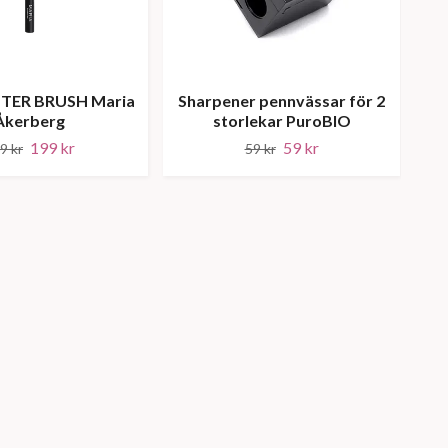
TER BRUSH Maria
Sharpener pennvässar för 2
Fou
Åkerberg
storlekar PuroBIO
199 kr
59 kr
9 kr
59 kr