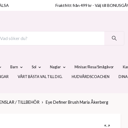
ÄLSA
Fraktfritt från 499 kr - Välj till BO
Barn
Sol
Naglar
Minisar/Resa/Smågåvor
Ka
NGAR
VÅRT BÄSTA VAL TILL DIG.
HUDVÅRDSCOACHEN
DINA
ENSLAR / TILLBEHÖR
Eye Definer Brush Maria Åkerberg