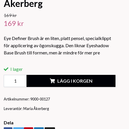
Åkerberg
169 kr
169 kr
Eye Definer Brush är en liten, platt pensel, specialklippt
för applicering av ögonskugga. Den liknar Eyeshadow
Base Brush till formen, men är mindre för mer pre
I lager
LÄGG I KORGEN
Artikelnummer:
9000-00127
Leverantör:
Maria Åkerberg
Dela