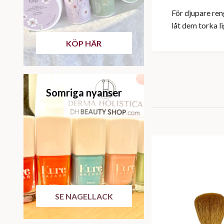
För djupare re
låt dem torka l
KÖP HÄR
Somriga nyanser
SE NAGELLACK