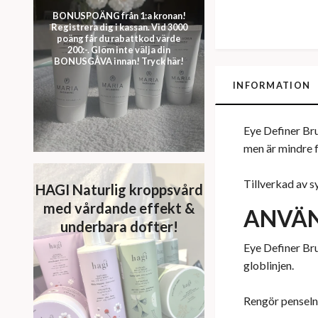
BONUSPOÄNG från 1:a kronan!
Registrera dig i kassan. Vid 3000
poäng får du rabattkod värde
200:-. Glöm inte välja din
BONUSGÅVA innan! Tryck här!
INFORMATION
Eye Definer Bru
men är mindre f
Tillverkad av s
HAGI Naturlig kroppsvård
med vårdande effekt &
ANVÄ
underbara dofter!
Eye Definer Bru
globlinjen.
Rengör penseln