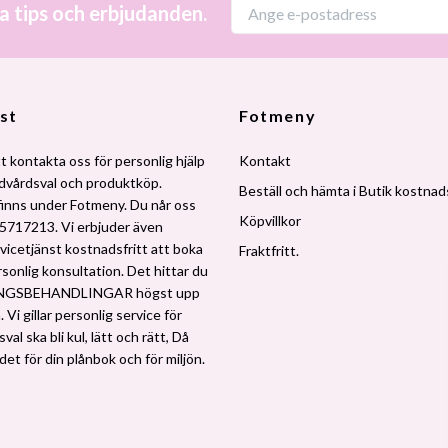
a tips och erbjudanden.
st
Fotmeny
t kontakta oss för personlig hjälp
Kontakt
udvårdsval och produktköp.
Beställ och hämta i Butik kostnads
finns under Fotmeny. Du når oss
Köpvillkor
5717213. Vi erbjuder även
vicetjänst kostnadsfritt att boka
Fraktfritt.
rsonlig konsultation. Det hittar du
NGSBEHANDLINGAR högst upp
 Vi gillar personlig service för
al ska bli kul, lätt och rätt, Då
 det för din plånbok och för miljön.