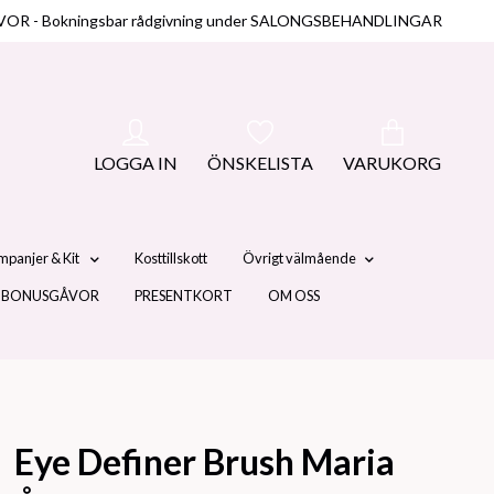
NUSGÅVOR - Bokningsbar rådgivning under SALONGSBEHANDLINGAR
LOGGA IN
ÖNSKELISTA
VARUKORG
mpanjer & Kit
Kosttillskott
Övrigt välmående
 BONUSGÅVOR
PRESENTKORT
OM OSS
Eye Definer Brush Maria