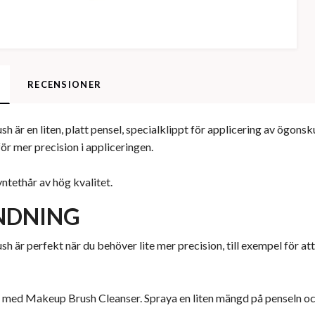
RECENSIONER
sh är en liten, platt pensel, specialklippt för applicering av ögon
ör mer precision i appliceringen.
yntethår av hög kvalitet.
NDNING
sh är perfekt när du behöver lite mer precision, till exempel för a
 med Makeup Brush Cleanser. Spraya en liten mängd på penseln och