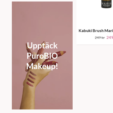
Kabuki Brush Mar
249
249 kr
Upptäck
PuroBIO
Makeup!