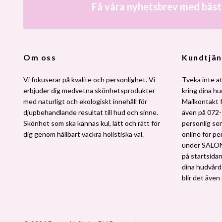
Få våra nyhetsbrev med bäst
Om oss
Kundtjän
Vi fokuserar på kvalite och personlighet. Vi
Tveka inte at
erbjuder dig medvetna skönhetsprodukter
kring dina h
med naturligt och ekologiskt innehåll för
Mailkontakt 
djupbehandlande resultat till hud och sinne.
även på 072-
Skönhet som ska kännas kul, lätt och rätt för
personlig ser
dig genom hållbart vackra holistiska val.
online för pe
under SALO
på startsidan.
dina hudvårdsv
blir det även