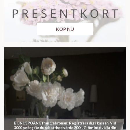
KÖP NU
BONUSPOÄNG från 1:a kronan! Registrera dig i kassan. Vid
3000 poäng får du rabattkod värde 200:-. Glöm inte välja din