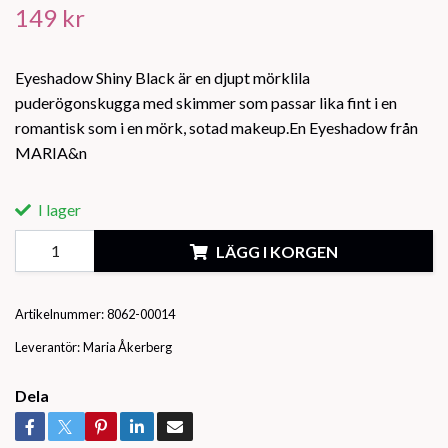
149 kr
Eyeshadow Shiny Black är en djupt mörklila
puderögonskugga med skimmer som passar lika fint i en
romantisk som i en mörk, sotad makeup.En Eyeshadow från
MARIA&n
I lager
LÄGG I KORGEN
Artikelnummer:
8062-00014
Leverantör:
Maria Åkerberg
Dela