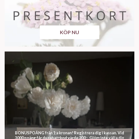
KÖP NU
BONUSPOÄNG från 1:a kronan! Registrera dig i kassan. Vid
3000 poäng får du rabattkod värde 200:-. Glöm inte välja din