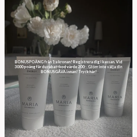
BONUSPOÄNG från 1:a kronan! Registrera dig i kassan. Vid
3000 poäng får du rabattkod värde 200:-. Glöm inte välja din
BONUSGÅVA innan! Tryck här!