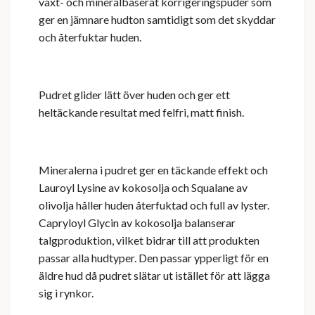
växt- och mineralbaserat korrigeringspuder som
ger en jämnare hudton samtidigt som det skyddar
och återfuktar huden.
Pudret glider lätt över huden och ger ett
heltäckande resultat med felfri, matt finish.
Mineralerna i pudret ger en täckande effekt och
Lauroyl Lysine av kokosolja och Squalane av
olivolja håller huden återfuktad och full av lyster.
Capryloyl Glycin av kokosolja balanserar
talgproduktion, vilket bidrar till att produkten
passar alla hudtyper. Den passar ypperligt för en
äldre hud då pudret slätar ut istället för att lägga
sig i rynkor.