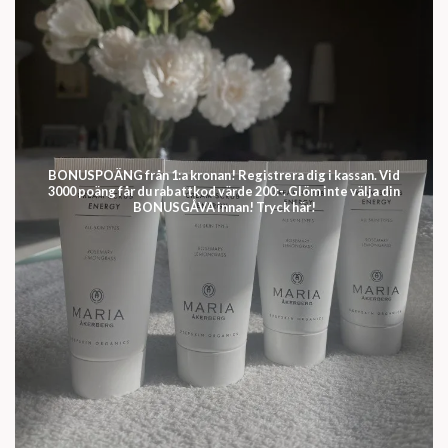
BONUSPOÄNG från 1:a kronan! Registrera dig i kassan. Vid
3000 poäng får du rabattkod värde 200:-. Glöm inte välja din
BONUSGÅVA innan! Tryck här!