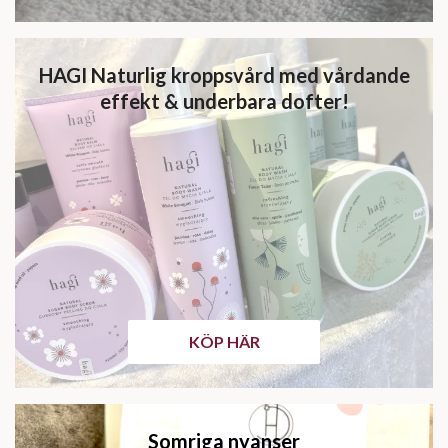
HAGI Naturlig kroppsvård med vårdande
effekt & underbara dofter!
KÖP HÄR
Somriga nyanser