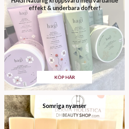
HAGI Naturlig kroppsvård med vårdande
effekt & underbara dofter!
KÖP HÄR
Somriga nyanser