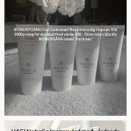
BONUSPOÄNG från 1:a kronan! Registrera dig i kassan. Vid
3000 poäng får du rabattkod värde 200:-. Glöm inte välja din
BONUSGÅVA innan! Tryck här!