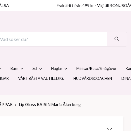
ÄLSA
Fraktfritt från 499 kr - Välj till BO
Barn
Sol
Naglar
Minisar/Resa/Smågåvor
Ka
NGAR
VÅRT BÄSTA VAL TILL DIG.
HUDVÅRDSCOACHEN
DINA
ÄPPAR
Lip Gloss RAISIN Maria Åkerberg