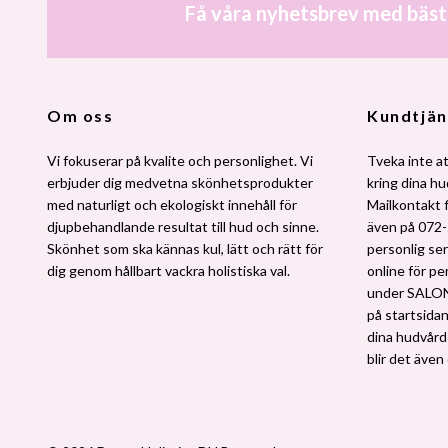
Få våra nyhetsbrev med bäst
Om oss
Kundtjän
Vi fokuserar på kvalite och personlighet. Vi
Tveka inte at
erbjuder dig medvetna skönhetsprodukter
kring dina h
med naturligt och ekologiskt innehåll för
Mailkontakt 
djupbehandlande resultat till hud och sinne.
även på 072-
Skönhet som ska kännas kul, lätt och rätt för
personlig ser
dig genom hållbart vackra holistiska val.
online för pe
under SALO
på startsidan.
dina hudvårdsv
blir det även