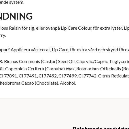
ande system.
NDNING
oss Raisin för sig, eller ovanpå Lip Care Colour, för extra lyster. 
ry.
ppar? Applicera vårt cerat, Lip Care, för extra vård och skydd före 
R:
Ricinus Communis (Castor) Seed Oil, Caprylic/Capric Triglycer
il, Copernicia Cerifera (Carnuba) Wax, Rosmarinus Officinalis (Ro
 Cl 77891, Cl 77491, Cl 77492, Cl 77499, Cl 77742, Citrus Reticul
Theobroma Cacao (Chocolate), Alcohol.