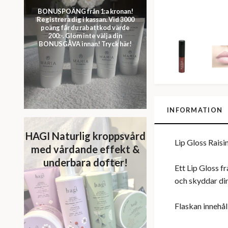
BONUSPOÄNG från 1:a kronan!
Registrera dig i kassan. Vid 3000
poäng får du rabattkod värde
200:-. Glöm inte välja din
BONUSGÅVA innan! Tryck här!
INFORMATION
HAGI Naturlig kroppsvård
Lip Gloss Raisi
med vårdande effekt &
underbara dofter!
Ett Lip Gloss f
och skyddar din
Flaskan innehål