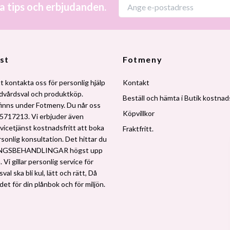
a tips och erbjudanden.
st
Fotmeny
t kontakta oss för personlig hjälp
Kontakt
udvårdsval och produktköp.
Beställ och hämta i Butik kostnads
finns under Fotmeny. Du når oss
Köpvillkor
5717213. Vi erbjuder även
vicetjänst kostnadsfritt att boka
Fraktfritt.
rsonlig konsultation. Det hittar du
NGSBEHANDLINGAR högst upp
 Vi gillar personlig service för
al ska bli kul, lätt och rätt, Då
 det för din plånbok och för miljön.