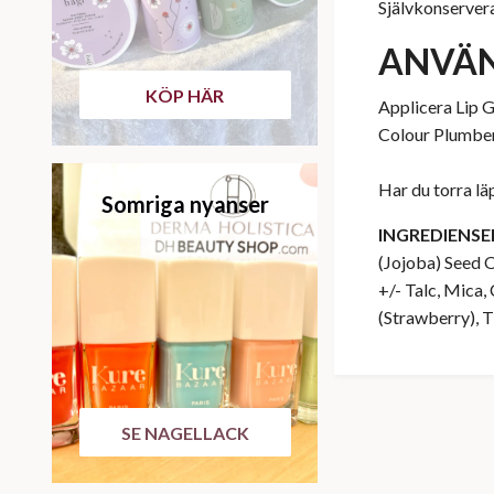
Självkonserver
ANVÄ
KÖP HÄR
Applicera Lip Gl
Colour Plumber
Har du torra lä
Somriga nyanser
INGREDIENSE
(Jojoba) Seed O
+/- Talc, Mica,
(Strawberry), 
SE NAGELLACK