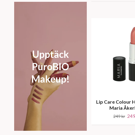
Upptäck
PuroBIO
Makeup!
Lip Care Colour
Maria Åker
249
249 kr