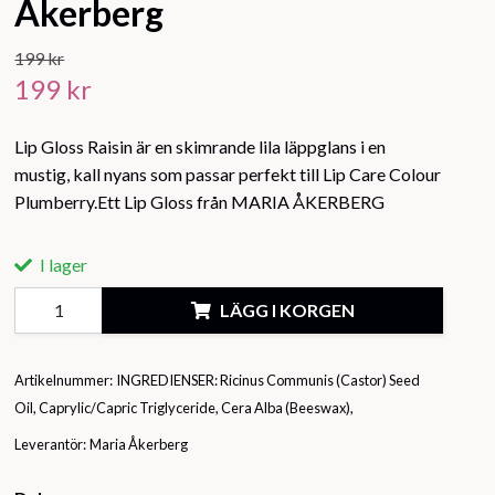
Åkerberg
199 kr
199 kr
Lip Gloss Raisin är en skimrande lila läppglans i en
mustig, kall nyans som passar perfekt till Lip Care Colour
Plumberry.Ett Lip Gloss från MARIA ÅKERBERG
I lager
LÄGG I KORGEN
Artikelnummer:
INGREDIENSER: Ricinus Communis (Castor) Seed
Oil, Caprylic/Capric Triglyceride, Cera Alba (Beeswax),
Leverantör:
Maria Åkerberg