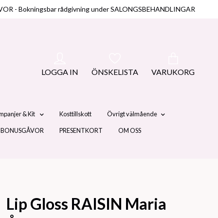
NUSGÅVOR - Bokningsbar rådgivning under SALONGSBEHANDLINGAR
LOGGA IN
ÖNSKELISTA
VARUKORG
mpanjer & Kit
Kosttillskott
Övrigt välmående
 BONUSGÅVOR
PRESENTKORT
OM OSS
Lip Gloss RAISIN Maria