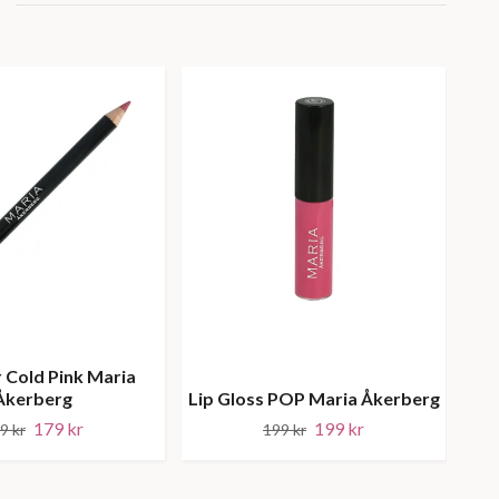
r Cold Pink Maria
Lon
Åkerberg
Lip Gloss POP Maria Åkerberg
179 kr
199 kr
9 kr
199 kr