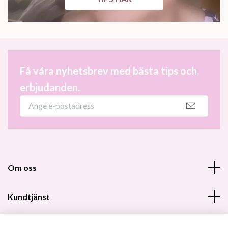
Få våra nyhetsbrev med bästa tips och
erbjudanden.
Om oss
Kundtjänst
Fotmeny