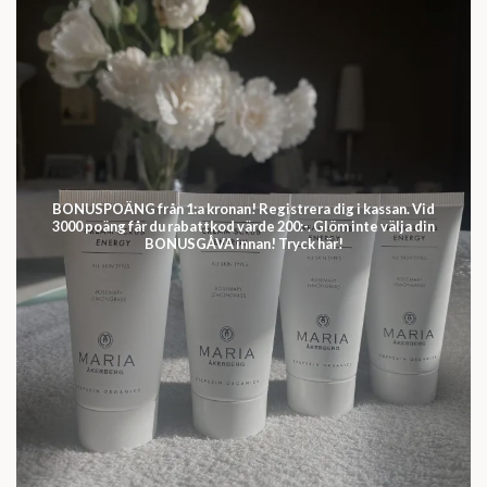
BONUSPOÄNG från 1:a kronan! Registrera dig i kassan. Vid
3000 poäng får du rabattkod värde 200:-. Glöm inte välja din
BONUSGÅVA innan! Tryck här!